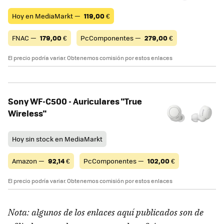
Hoy en MediaMarkt —
119,00
€
FNAC —
179,00
€
PcComponentes —
279,00
€
El precio podría variar. Obtenemos comisión por estos enlaces
Sony WF-C500 - Auriculares "True
Wireless"
Hoy sin stock en MediaMarkt
Amazon —
92,14
€
PcComponentes —
102,00
€
El precio podría variar. Obtenemos comisión por estos enlaces
Nota: algunos de los enlaces aquí publicados son de