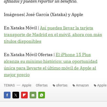
afiliados y pueden reportar un beneficio.
Imágenes| José García (Xataka) y Apple
En Xataka Móvil |
Así puedes llevar la tarjeta
transporte de Madrid en el móvil, ahora con más
títulos disponibles
En Xataka Móvil Ofertas |
El iPhone 15 Plus
alcanza su mínimo histórico: una oportunidad
única para llevarte el último móvil de Apple al
mejor precio
TEMAS
Apple
Ofertas
ofertas
Amazon
Apple
FACEBOOK
TWITTER
FLIPBOARD
E-
WHATSAPP