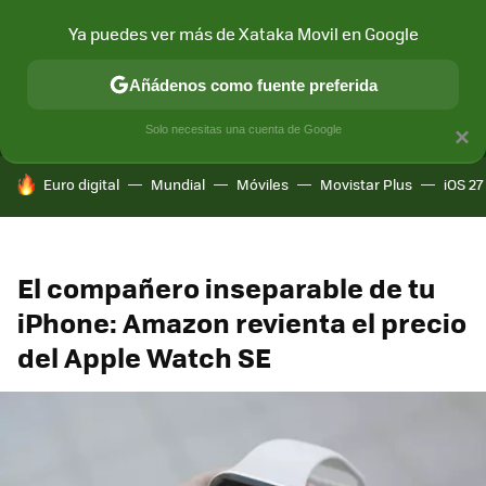
Ya puedes ver más de Xataka Movil en Google
MENÚ
NUEVO
Añádenos como fuente preferida
CONECTIVIDAD
MÓVIL Y SOCIEDAD
APLICACIONES
COM
Solo necesitas una cuenta de Google
×
HOY SE HABLA DE
Euro digital
Mundial
Móviles
Movistar Plus
iOS 27
El compañero inseparable de tu
iPhone: Amazon revienta el precio
del Apple Watch SE