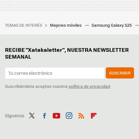
TEMAS DE INTERÉS
Mejores móviles
Samsung Galaxy S25
RECIBE "Xatakaletter", NUESTRA NEWSLETTER
SEMANAL
SUSCRIBIR
Suscribiéndote aceptas nuestra
política de privacidad
Síguenos
Twit
Fac
You
Inst
RSS
Flip
ter
ebo
tub
agr
boa