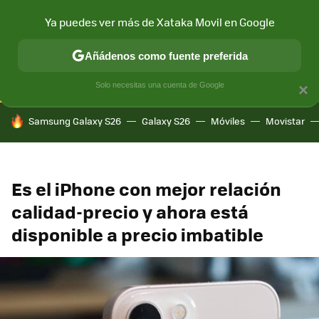
Ya puedes ver más de Xataka Movil en Google
CONECTIVIDAD
MÓVIL Y SOCIEDAD
APLICACIONES
COM
Añádenos como fuente preferida
Solo necesitas una cuenta de Google
×
HOY SE HABLA DE
Samsung Galaxy S26
Galaxy S26
Móviles
Movistar
Es el iPhone con mejor relación
calidad-precio y ahora está
disponible a precio imbatible