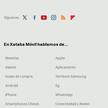
Síguenos
Twit
Fac
You
Inst
RSS
Flip
ter
ebo
tub
agr
boa
ok
e
am
rd
En Xataka Móvil hablamos de...
Movistar
Apple
Xiaomi
Aplicaciones
Guías de compra
Territorio Samsung
Android
5g
iPhone
WhatsApp
Smartphones Chinos
Conectividad y Redes