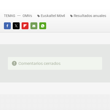
TEMAS
OMVs
Euskaltel Móvil
Resultados anuales
FACEBOOK
TWITTER
FLIPBOARD
E-
WHATSAPP
MAIL
Comentarios cerrados