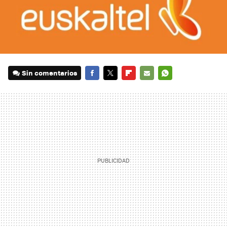
Sin comentarios
FACEBOOK
TWITTER
FLIPBOARD
E-
WHATSAPP
MAIL