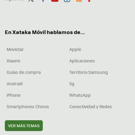
Twit
Fac
You
Inst
RSS
Flip
ter
ebo
tub
agr
boa
ok
e
am
rd
En Xataka Móvil hablamos de...
Movistar
Apple
Xiaomi
Aplicaciones
Guías de compra
Territorio Samsung
Android
5g
iPhone
WhatsApp
Smartphones Chinos
Conectividad y Redes
VER MÁS TEMAS