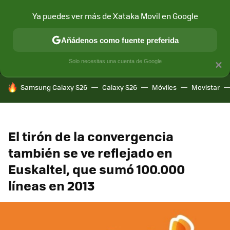
Ya puedes ver más de Xataka Movil en Google
MENÚ
NUEVO
Añádenos como fuente preferida
CONECTIVIDAD
MÓVIL Y SOCIEDAD
APLICACIONES
COM
Solo necesitas una cuenta de Google
×
HOY SE HABLA DE
Samsung Galaxy S26
Galaxy S26
Móviles
Movistar
El tirón de la convergencia
también se ve reflejado en
Euskaltel, que sumó 100.000
líneas en 2013