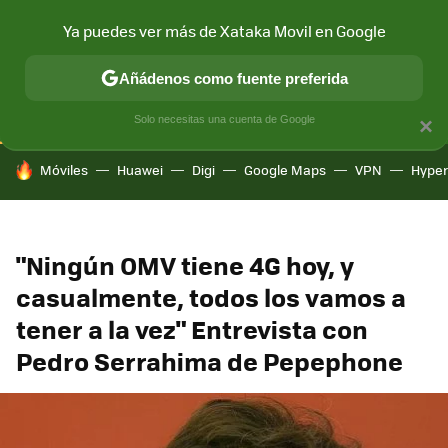
Ya puedes ver más de Xataka Movil en Google
CONECTIVIDAD
MÓVIL Y SOCIEDAD
APLICACIONES
COM
Añádenos como fuente preferida
Solo necesitas una cuenta de Google
×
HOY SE HABLA DE
Móviles
Huawei
Digi
Google Maps
VPN
Hype
"Ningún OMV tiene 4G hoy, y
casualmente, todos los vamos a
tener a la vez" Entrevista con
Pedro Serrahima de Pepephone