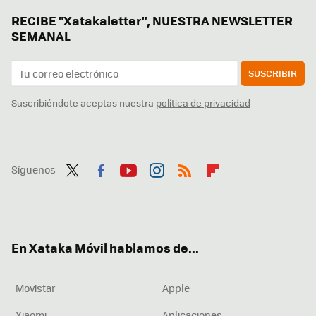
RECIBE "Xatakaletter", NUESTRA NEWSLETTER
SEMANAL
SUSCRIBIR
Suscribiéndote aceptas nuestra
política de privacidad
Síguenos
Twit
Fac
You
Inst
RSS
Flip
ter
ebo
tub
agr
boa
ok
e
am
rd
En Xataka Móvil hablamos de...
Movistar
Apple
Xiaomi
Aplicaciones