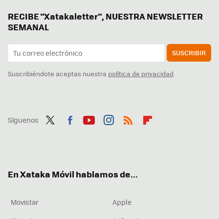
RECIBE "Xatakaletter", NUESTRA NEWSLETTER
SEMANAL
SUSCRIBIR
Suscribiéndote aceptas nuestra
política de privacidad
Síguenos
Twit
Fac
You
Inst
RSS
Flip
ter
ebo
tub
agr
boa
ok
e
am
rd
En Xataka Móvil hablamos de...
Movistar
Apple