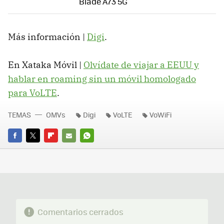
Blade A73 5G
Más información |
Digi
.
En Xataka Móvil |
Olvídate de viajar a EEUU y
hablar en roaming sin un móvil homologado
para VoLTE
.
TEMAS
OMVs
Digi
VoLTE
VoWiFi
FACEBOOK
TWITTER
FLIPBOARD
E-
WHATSAPP
MAIL
Comentarios cerrados