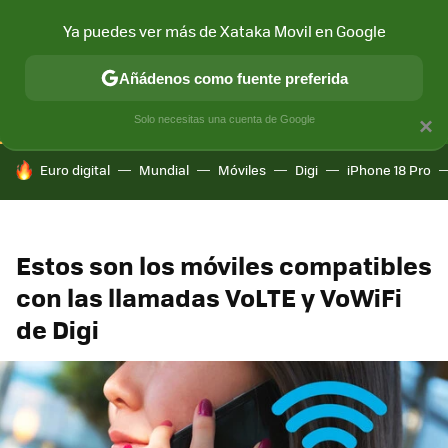
Ya puedes ver más de Xataka Movil en Google
CONECTIVIDAD
MÓVIL Y SOCIEDAD
APLICACIONES
COM
Añádenos como fuente preferida
Solo necesitas una cuenta de Google
×
HOY SE HABLA DE
Euro digital
Mundial
Móviles
Digi
iPhone 18 Pro
Estos son los móviles compatibles
con las llamadas VoLTE y VoWiFi
de Digi