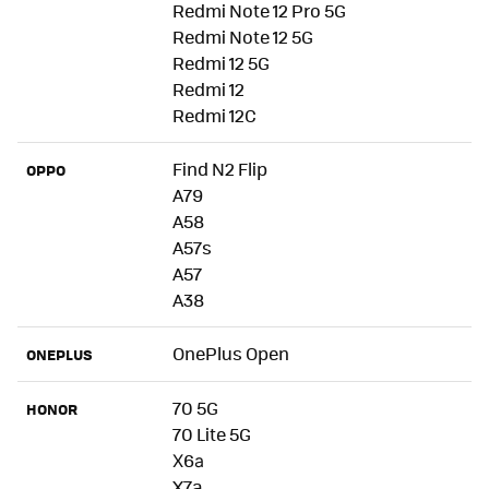
Redmi Note 12 Pro 5G
Redmi Note 12 5G
Redmi 12 5G
Redmi 12
Redmi 12C
Find N2 Flip
OPPO
A79
A58
A57s
A57
A38
OnePlus Open
ONEPLUS
70 5G
HONOR
70 Lite 5G
Х6а
X7a