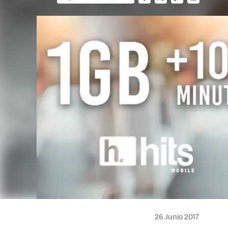
FACEBOOK
TWITTER
FLIPBOARD
E-
MAIL
26 Junio 2017