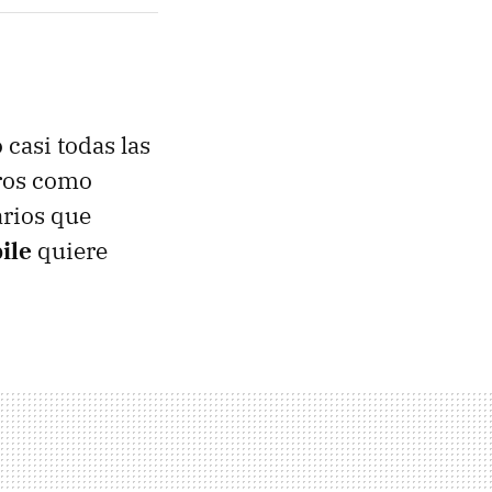
casi todas las
uros como
arios que
ile
quiere