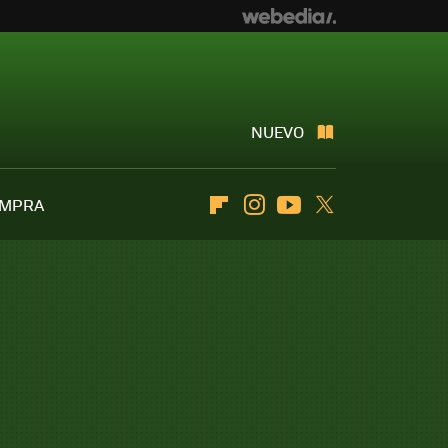
NUEVO
OMPRA
Flipboard
Instagram
Youtube
Twitter