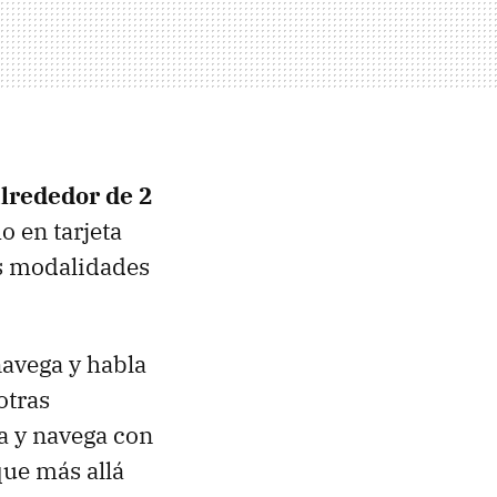
lrededor de 2
o en tarjeta
s modalidades
navega y habla
otras
a y navega con
que más allá