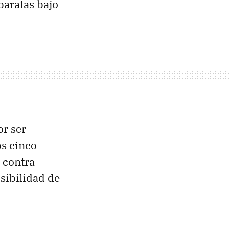
baratas bajo
or ser
os cinco
 contra
sibilidad de