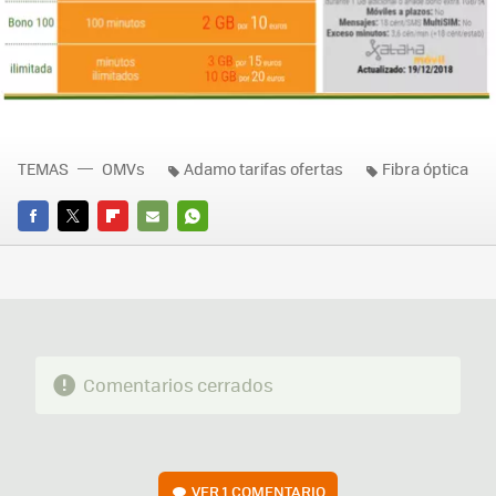
TEMAS
OMVs
Adamo tarifas ofertas
Fibra óptica
FACEBOOK
TWITTER
FLIPBOARD
E-
WHATSAPP
MAIL
Comentarios cerrados
VER
1 COMENTARIO