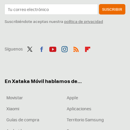
SUSCRIBIR
Suscribiéndote aceptas nuestra
política de privacidad
Síguenos
Twit
Fac
You
Inst
RSS
Flip
ter
ebo
tub
agr
boa
ok
e
am
rd
En Xataka Móvil hablamos de...
Movistar
Apple
Xiaomi
Aplicaciones
Guías de compra
Territorio Samsung