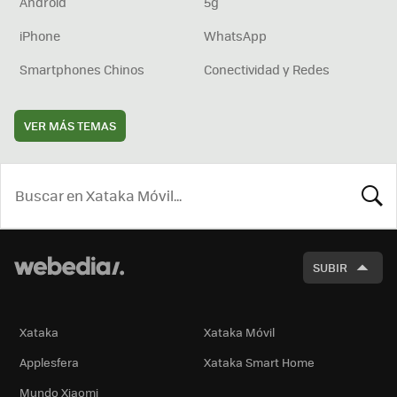
Android
5g
iPhone
WhatsApp
Smartphones Chinos
Conectividad y Redes
VER MÁS TEMAS
BUSCA
SUBIR
Xataka
Xataka Móvil
Applesfera
Xataka Smart Home
Mundo Xiaomi