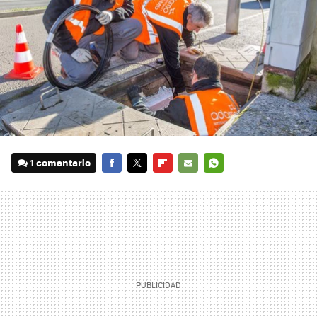
1 comentario
FACEBOOK
TWITTER
FLIPBOARD
E-
WHATSAPP
MAIL