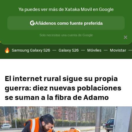
Ya puedes ver más de Xataka Movil en Google
CONECTIVIDAD
MÓVIL Y SOCIEDAD
APLICACIONES
COM
Añádenos como fuente preferida
Solo necesitas una cuenta de Google
×
HOY SE HABLA DE
Samsung Galaxy S26
Galaxy S26
Móviles
Movistar
El internet rural sigue su propia
guerra: diez nuevas poblaciones
se suman a la fibra de Adamo