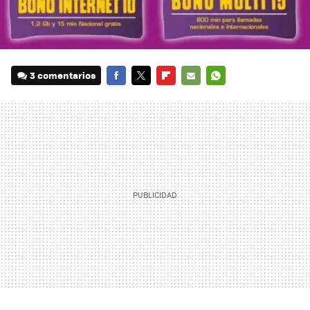
3 comentarios
FACEBOOK
TWITTER
FLIPBOARD
E-
WHATSAPP
MAIL