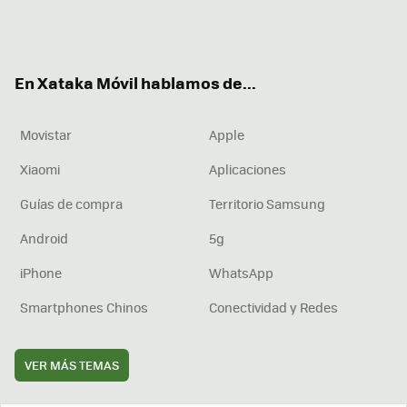
Twit
Fac
You
Inst
RSS
Flip
ter
ebo
tub
agr
boa
ok
e
am
rd
En Xataka Móvil hablamos de...
Movistar
Apple
Xiaomi
Aplicaciones
Guías de compra
Territorio Samsung
Android
5g
iPhone
WhatsApp
Smartphones Chinos
Conectividad y Redes
VER MÁS TEMAS