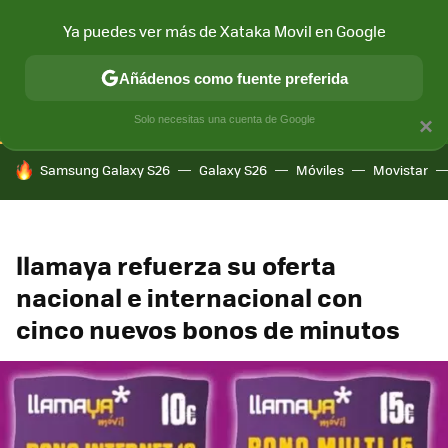
Ya puedes ver más de Xataka Movil en Google
CONECTIVIDAD
MÓVIL Y SOCIEDAD
APLICACIONES
COM
Añádenos como fuente preferida
Solo necesitas una cuenta de Google
×
HOY SE HABLA DE
Samsung Galaxy S26
Galaxy S26
Móviles
Movistar
llamaya refuerza su oferta
nacional e internacional con
cinco nuevos bonos de minutos