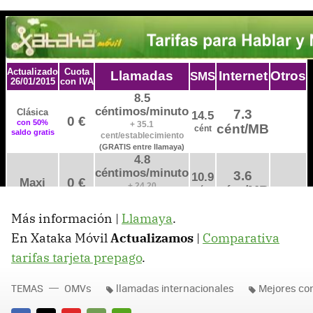
Más información |
Llamaya
.
En Xataka Móvil
Actualizamos
|
Comparativa
tarifas tarjeta prepago
.
TEMAS
OMVs
llamadas internacionales
Mejores co