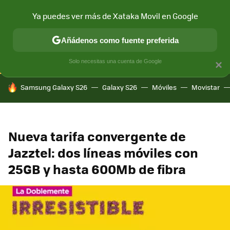
Ya puedes ver más de Xataka Movil en Google
CONECTIVIDAD
MÓVIL Y SOCIEDAD
APLICACIONES
COM
Añádenos como fuente preferida
Solo necesitas una cuenta de Google
×
HOY SE HABLA DE
Samsung Galaxy S26
Galaxy S26
Móviles
Movistar
Nueva tarifa convergente de
Jazztel: dos líneas móviles con
25GB y hasta 600Mb de fibra