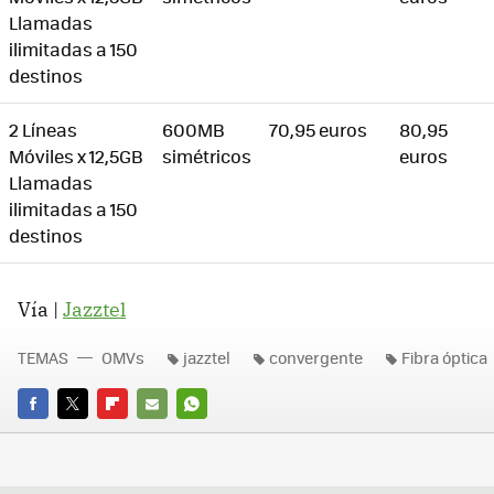
Llamadas
ilimitadas a 150
destinos
2 Líneas
600MB
70,95 euros
80,95
Móviles x 12,5GB
simétricos
euros
Llamadas
ilimitadas a 150
destinos
Vía |
Jazztel
TEMAS
OMVs
jazztel
convergente
Fibra óptica
FACEBOOK
TWITTER
FLIPBOARD
E-
WHATSAPP
MAIL