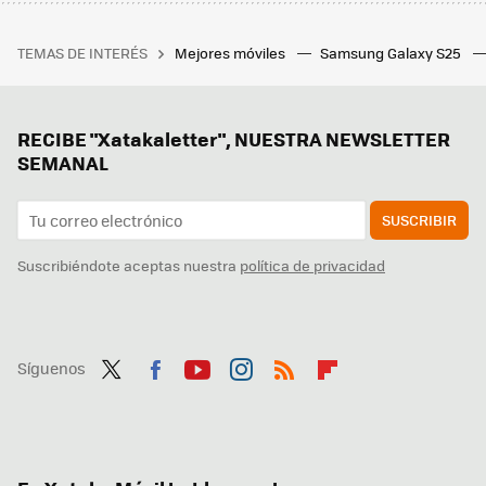
TEMAS DE INTERÉS
Mejores móviles
Samsung Galaxy S25
RECIBE "Xatakaletter", NUESTRA NEWSLETTER
SEMANAL
SUSCRIBIR
Suscribiéndote aceptas nuestra
política de privacidad
Síguenos
Twit
Fac
You
Inst
RSS
Flip
ter
ebo
tub
agr
boa
ok
e
am
rd