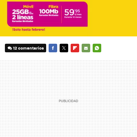
12 comentarios
FACEBOOK
TWITTER
FLIPBOARD
E-
WHATSAPP
MAIL