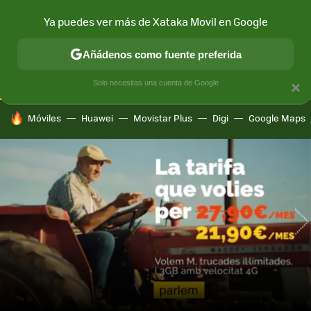
Ya puedes ver más de Xataka Movil en Google
CONECTIVIDAD
MÓVIL Y SOCIEDAD
APLICACIONES
COM
Añádenos como fuente preferida
Solo necesitas una cuenta de Google
×
HOY SE HABLA DE
Móviles
Huawei
Movistar Plus
Digi
Google Maps