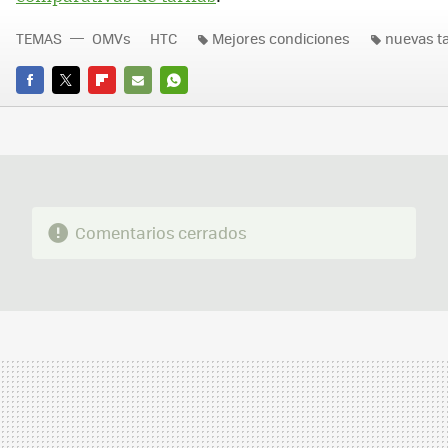
TEMAS
OMVs
HTC
Mejores condiciones
nuevas ta
FACEBOOK
TWITTER
FLIPBOARD
E-
WHATSAPP
MAIL
Comentarios cerrados