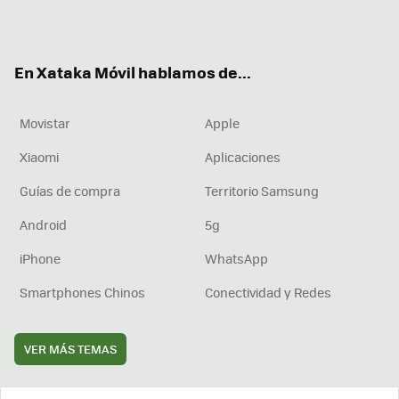
ter
ebo
tub
agr
boa
ok
e
am
rd
En Xataka Móvil hablamos de...
Movistar
Apple
Xiaomi
Aplicaciones
Guías de compra
Territorio Samsung
Android
5g
iPhone
WhatsApp
Smartphones Chinos
Conectividad y Redes
VER MÁS TEMAS