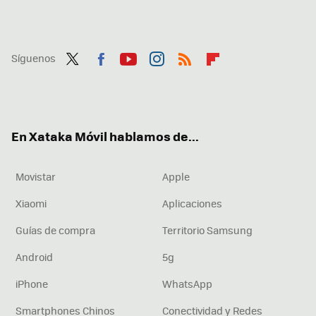
Síguenos
Twit
Fac
You
Inst
RSS
Flip
ter
ebo
tub
agr
boa
ok
e
am
rd
En Xataka Móvil hablamos de...
Movistar
Apple
Xiaomi
Aplicaciones
Guías de compra
Territorio Samsung
Android
5g
iPhone
WhatsApp
Smartphones Chinos
Conectividad y Redes