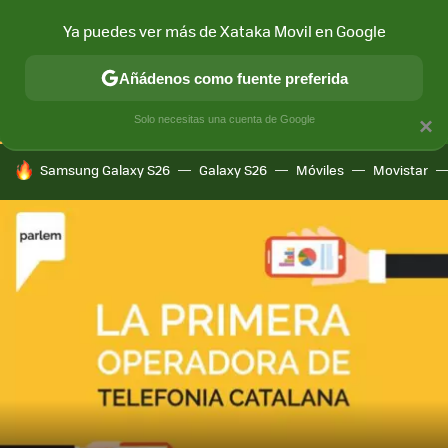
Ya puedes ver más de Xataka Movil en Google
CONECTIVIDAD
MÓVIL Y SOCIEDAD
APLICACIONES
COM
Añádenos como fuente preferida
Solo necesitas una cuenta de Google
×
HOY SE HABLA DE
Samsung Galaxy S26
Galaxy S26
Móviles
Movistar