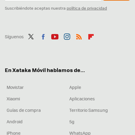
Suscribiéndote aceptas nuestra
política de privacidad
Síguenos
Twit
Fac
You
Inst
RSS
Flip
ter
ebo
tub
agr
boa
ok
e
am
rd
En Xataka Móvil hablamos de...
Movistar
Apple
Xiaomi
Aplicaciones
Guías de compra
Territorio Samsung
Android
5g
iPhone
WhatsApp