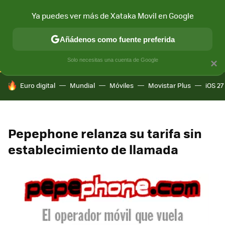
Ya puedes ver más de Xataka Movil en Google
CONECTIVIDAD
MÓVIL Y SOCIEDAD
APLICACIONES
COM
Añádenos como fuente preferida
Solo necesitas una cuenta de Google
×
HOY SE HABLA DE
Euro digital
Mundial
Móviles
Movistar Plus
iOS 27
Pepephone relanza su tarifa sin
establecimiento de llamada