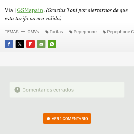
Vía |
GSMspain
.
(Gracias Toni por alertarnos de que
esta tarifa no era válida)
TEMAS
OMVs
Tarifas
Pepephone
Pepephone C
FACEBOOK
TWITTER
FLIPBOARD
E-
WHATSAPP
MAIL
Comentarios cerrados
VER
1 COMENTARIO