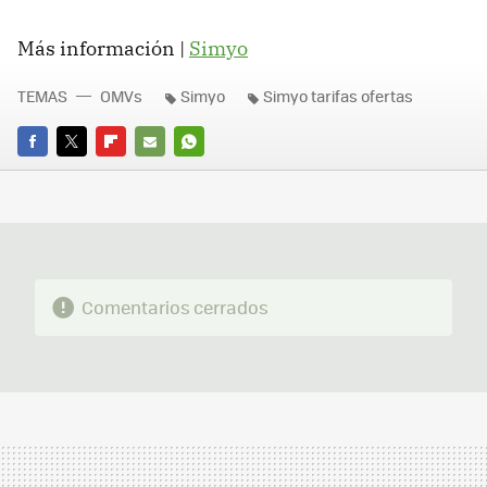
Más información |
Simyo
TEMAS
OMVs
Simyo
Simyo tarifas ofertas
FACEBOOK
TWITTER
FLIPBOARD
E-
WHATSAPP
MAIL
Comentarios cerrados