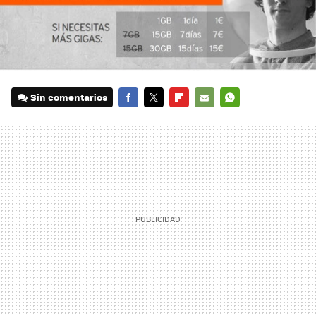
Sin comentarios
FACEBOOK
TWITTER
FLIPBOARD
E-
WHATSAPP
MAIL