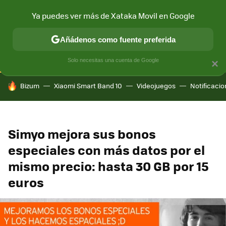
Ya puedes ver más de Xataka Movil en Google
CONECTIVIDAD
MÓVIL Y SOCIEDAD
APLICACIONES
COM
Añádenos como fuente preferida
Solo necesitas una cuenta de Google
×
HOY SE HABLA DE
Bizum
Xiaomi Smart Band 10
Videojuegos
Notificaci
Simyo mejora sus bonos
especiales con más datos por el
mismo precio: hasta 30 GB por 15
euros