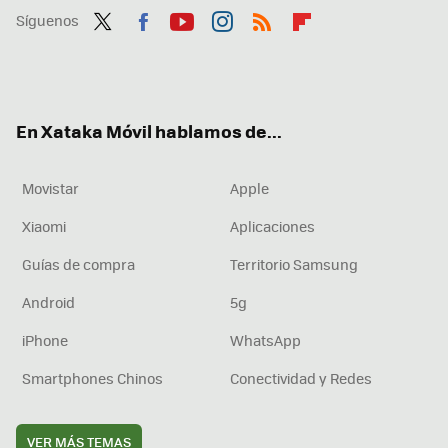
Síguenos
Twit
Fac
You
Inst
RSS
Flip
ter
ebo
tub
agr
boa
ok
e
am
rd
En Xataka Móvil hablamos de...
Movistar
Apple
Xiaomi
Aplicaciones
Guías de compra
Territorio Samsung
Android
5g
iPhone
WhatsApp
Smartphones Chinos
Conectividad y Redes
VER MÁS TEMAS