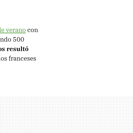
de verano
con
mando 500
os resultó
los franceses