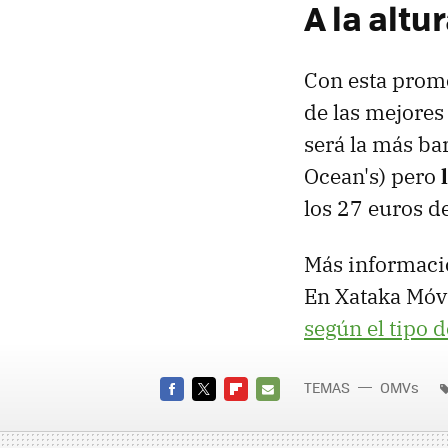
A la altu
Con esta promo
de las mejores
será la más ba
Ocean's) pero
los 27 euros d
Más informaci
En Xataka Móvi
según el tipo 
TEMAS
OMVs
FACEBOOK
TWITTER
FLIPBOARD
E-
MAIL