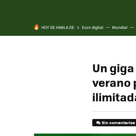
HOY SE HABLA DE
Euro digital
Mundial
Un giga 
verano 
ilimita
Sin comentarios