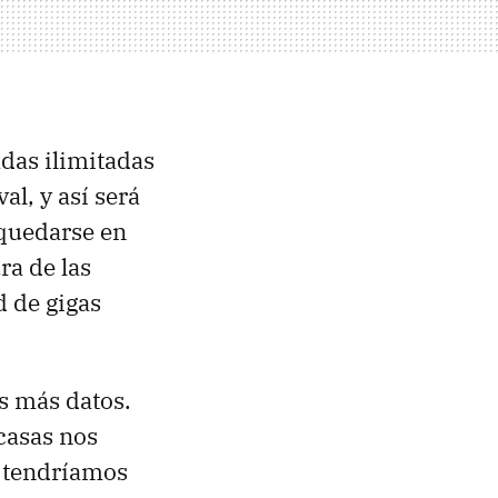
adas ilimitadas
l, y así será
 quedarse en
ura de las
d de gigas
s más datos.
casas nos
o tendríamos