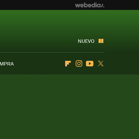
NUEVO
OMPRA
Flipboard
Instagram
Youtube
Twitter