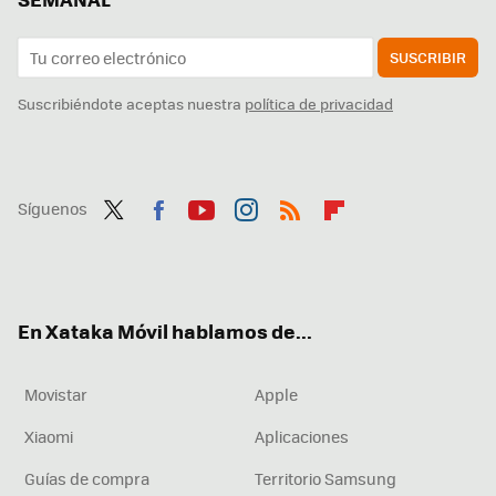
SUSCRIBIR
Suscribiéndote aceptas nuestra
política de privacidad
Síguenos
Twit
Fac
You
Inst
RSS
Flip
ter
ebo
tub
agr
boa
ok
e
am
rd
En Xataka Móvil hablamos de...
Movistar
Apple
Xiaomi
Aplicaciones
Guías de compra
Territorio Samsung