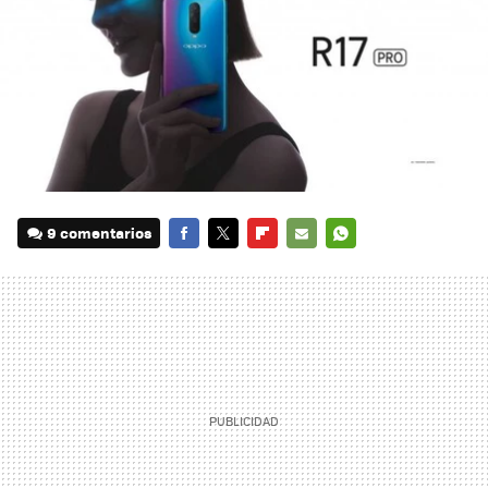
9 comentarios
FACEBOOK
TWITTER
FLIPBOARD
E-
WHATSAPP
MAIL