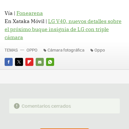
Vía |
Fonearena
En Xataka Móvil |
LG V40, nuevos detalles sobre
el próximo buque insignia de LG con triple
cámara
TEMAS
OPPO
Cámara fotográfica
Oppo
FACEBOOK
TWITTER
FLIPBOARD
E-
WHATSAPP
MAIL
Comentarios cerrados