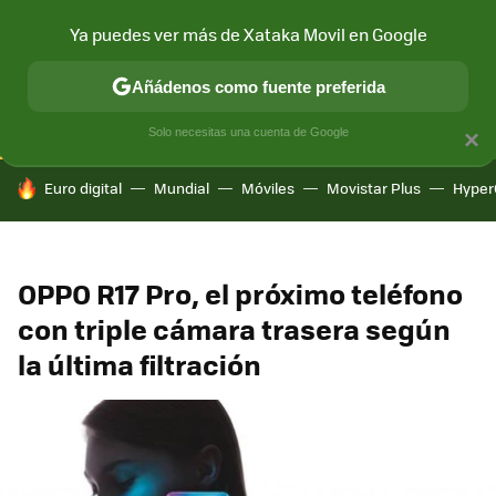
Ya puedes ver más de Xataka Movil en Google
CONECTIVIDAD
MÓVIL Y SOCIEDAD
APLICACIONES
COM
Añádenos como fuente preferida
Solo necesitas una cuenta de Google
×
HOY SE HABLA DE
Euro digital
Mundial
Móviles
Movistar Plus
Hyper
OPPO R17 Pro, el próximo teléfono
con triple cámara trasera según
la última filtración