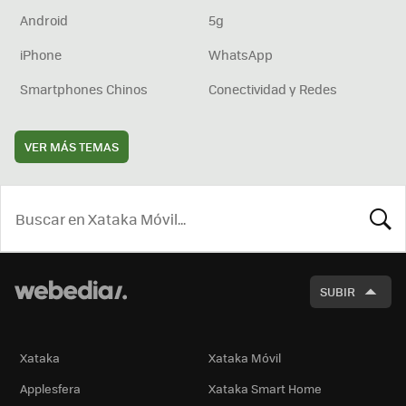
Android
5g
iPhone
WhatsApp
Smartphones Chinos
Conectividad y Redes
VER MÁS TEMAS
BUSCA
SUBIR
Xataka
Xataka Móvil
Applesfera
Xataka Smart Home