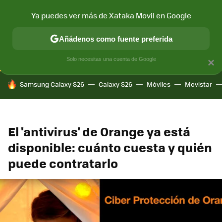
Ya puedes ver más de Xataka Movil en Google
CONECTIVIDAD
MÓVIL Y SOCIEDAD
APLICACIONES
COM
Añádenos como fuente preferida
Solo necesitas una cuenta de Google
×
HOY SE HABLA DE
Samsung Galaxy S26
Galaxy S26
Móviles
Movistar
El 'antivirus' de Orange ya está
disponible: cuánto cuesta y quién
puede contratarlo