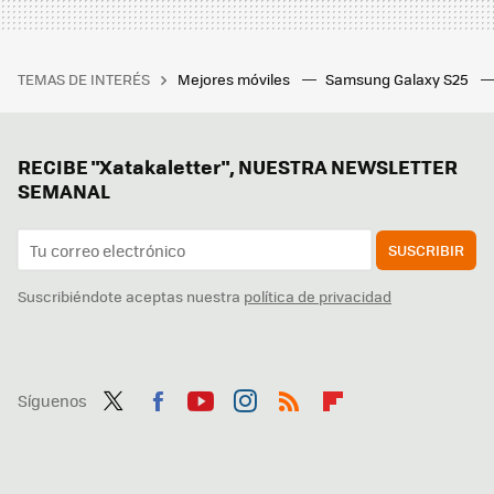
TEMAS DE INTERÉS
Mejores móviles
Samsung Galaxy S25
RECIBE "Xatakaletter", NUESTRA NEWSLETTER
SEMANAL
SUSCRIBIR
Suscribiéndote aceptas nuestra
política de privacidad
Síguenos
Twit
Fac
You
Inst
RSS
Flip
ter
ebo
tub
agr
boa