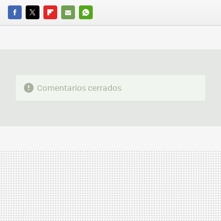
FACEBOOK
TWITTER
FLIPBOARD
E-
WHATSAPP
MAIL
Comentarios cerrados