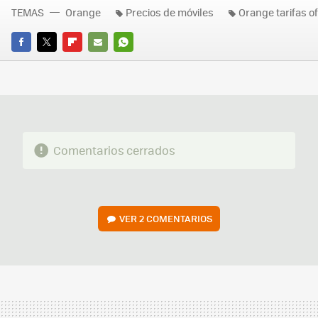
TEMAS
Orange
Precios de móviles
Orange tarifas o
FACEBOOK
TWITTER
FLIPBOARD
E-
WHATSAPP
MAIL
Comentarios cerrados
VER
2 COMENTARIOS