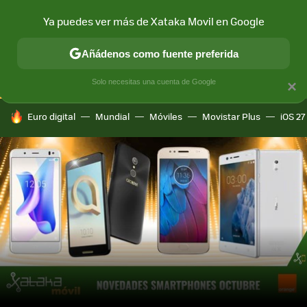
Ya puedes ver más de Xataka Movil en Google
CONECTIVIDAD
MÓVIL Y SOCIEDAD
APLICACIONES
COM
Añádenos como fuente preferida
Solo necesitas una cuenta de Google
×
HOY SE HABLA DE
Euro digital
Mundial
Móviles
Movistar Plus
iOS 27