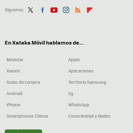
Síguenos
Twit
Fac
You
Inst
RSS
Flip
ter
ebo
tub
agr
boa
ok
e
am
rd
En Xataka Móvil hablamos de...
Movistar
Apple
Xiaomi
Aplicaciones
Guías de compra
Territorio Samsung
Android
5g
iPhone
WhatsApp
Smartphones Chinos
Conectividad y Redes