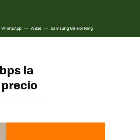
WhatsApp
Waze
Samsung Galaxy Ring
bps la
l precio