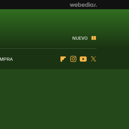
NUEVO
OMPRA
Flipboard
Instagram
Youtube
Twitter