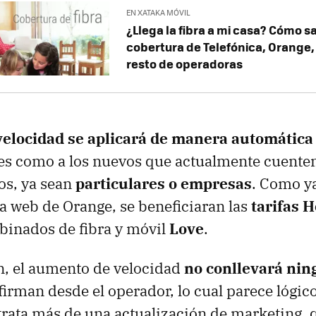
EN XATAKA MÓVIL
¿Llega la fibra a mi casa? Cómo s
cobertura de Telefónica, Orange,
resto de operadoras
velocidad se aplicará de manera automática
tes como a los nuevos que actualmente cuente
os, ya sean
particulares o empresas
. Como y
la web de Orange, se beneficiaran las
tarifas 
mbinados de fibra y móvil
Love
.
n, el aumento de velocidad
no conllevará nin
irman desde el operador, lo cual parece lógic
trata más de una actualización de marketing, 