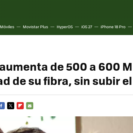
Móviles
Movistar Plus
HyperOS
iOS 27
iPhone 18 Pro
aumenta de 500 a 600 M
d de su fibra, sin subir e
FACEBOOK
TWITTER
FLIPBOARD
E-
MAIL