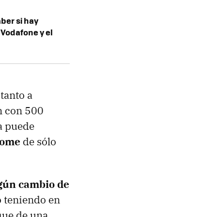
aber si hay
 Vodafone y el
tanto a
n con 500
a puede
Home
de sólo
gún cambio de
o teniendo en
que de una