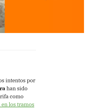
os intentos por
bra
han sido
arifa como
en los tramos