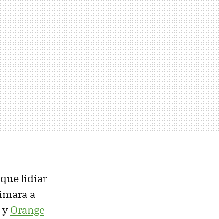
 que lidiar
nimara a
s y
Orange