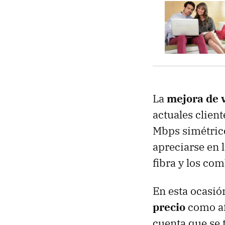
La
mejora de 
actuales clien
Mbps simétric
apreciarse en 
fibra y los co
En esta ocasió
precio
como af
cuenta que se 