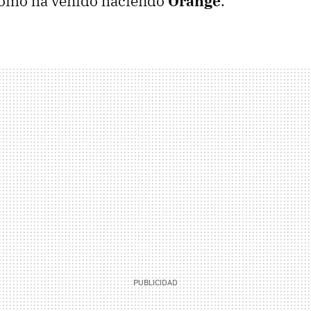
omo ha venido haciendo
Orange
.