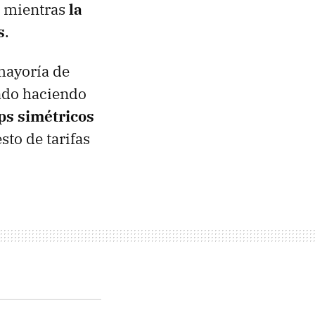
mientras
la
s
.
mayoría de
bado haciendo
ps simétricos
to de tarifas