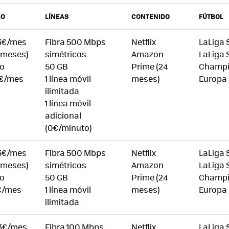
IO
LÍNEAS
CONTENIDO
FÚTBOL
3€/mes
Fibra 500 Mbps
Netflix
LaLiga 
s meses)
simétricos
Amazon
LaLiga
o
50 GB
Prime (24
Champi
9€/mes
1 línea móvil
meses)
Europa
ilimitada
1 línea móvil
adicional
(0€/minuto)
3€/mes
Fibra 500 Mbps
Netflix
LaLiga 
s meses)
simétricos
Amazon
LaLiga
o
50 GB
Prime (24
Champi
€/mes
1 línea móvil
meses)
Europa
ilimitada
3€/mes
Fibra 100 Mbps
Netflix
LaLiga 