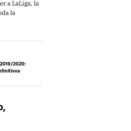
er a LaLiga, la
oda la
 2019/2020:
finitivos
o,