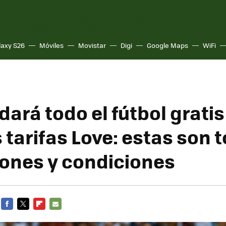
laxy S26
Móviles
Movistar
Digi
Google Maps
WiFi
ará todo el fútbol gratis
 tarifas Love: estas son 
iones y condiciones
FACEBOOK
TWITTER
FLIPBOARD
E-