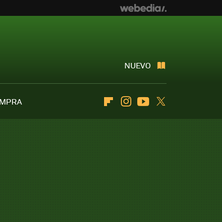
NUEVO
OMPRA
Flipboard
Instagram
Youtube
Twitter