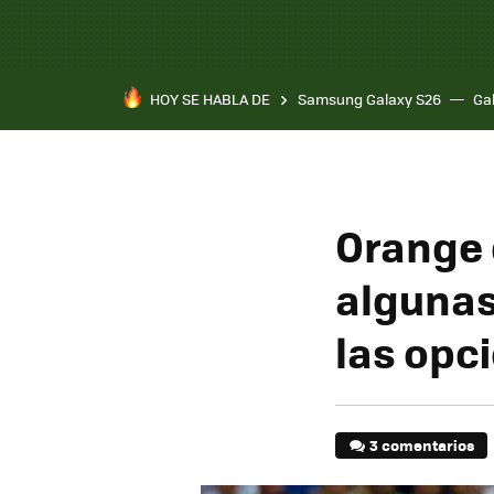
HOY SE HABLA DE
Samsung Galaxy S26
Ga
Orange d
algunas
las opc
3 comentarios