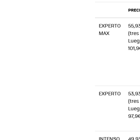
PREC
EXPERTO
55,9
MAX
(tre
Lueg
101,
EXPERTO
53,9
(tre
Lueg
97,9
INTENSO
49,9