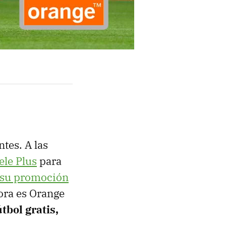
tes. A las
ele Plus
para
r su promoción
hora es Orange
útbol gratis,