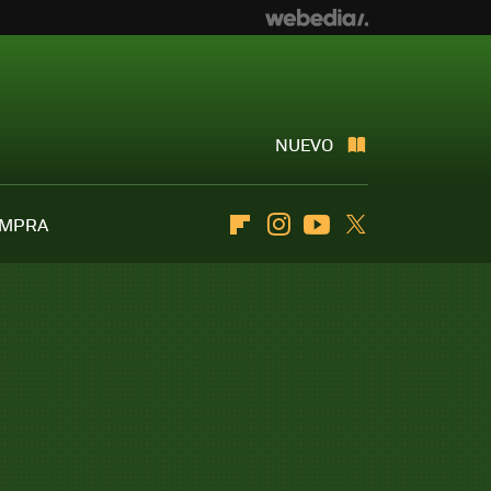
NUEVO
OMPRA
Flipboard
Instagram
Youtube
Twitter