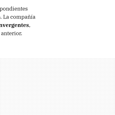
spondientes
io. La compañía
onvergentes
,
anterior.