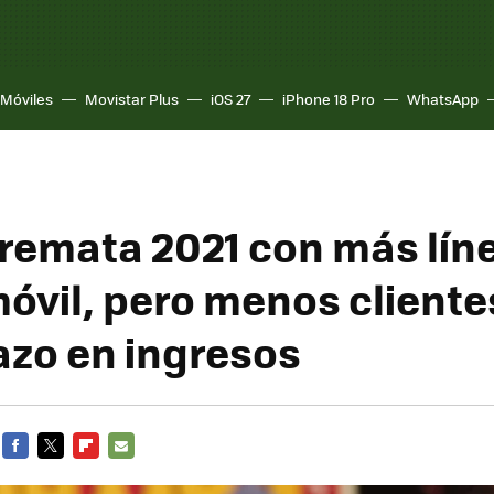
Móviles
Movistar Plus
iOS 27
iPhone 18 Pro
WhatsApp
remata 2021 con más lín
móvil, pero menos cliente
azo en ingresos
FACEBOOK
TWITTER
FLIPBOARD
E-