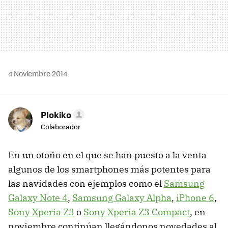
4 Noviembre 2014
Plokiko
Colaborador
En un otoño en el que se han puesto a la venta
algunos de los smartphones más potentes para
las navidades con ejemplos como el
Samsung
Galaxy Note 4
,
Samsung Galaxy Alpha
,
iPhone 6
,
Sony Xperia Z3
o
Sony Xperia Z3 Compact
, en
noviembre continúan llegándonos novedades al