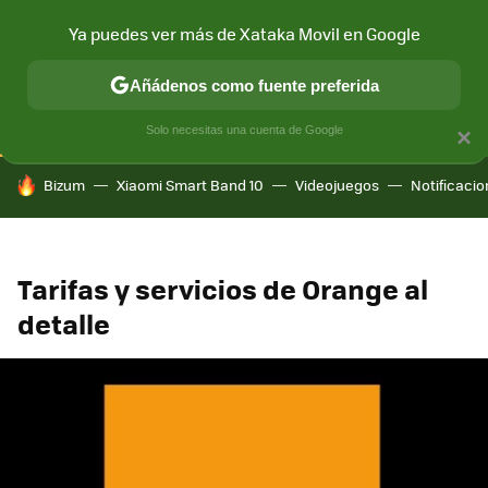
Ya puedes ver más de Xataka Movil en Google
CONECTIVIDAD
MÓVIL Y SOCIEDAD
APLICACIONES
COM
Añádenos como fuente preferida
Solo necesitas una cuenta de Google
×
HOY SE HABLA DE
Bizum
Xiaomi Smart Band 10
Videojuegos
Notificaci
Tarifas y servicios de Orange al
detalle