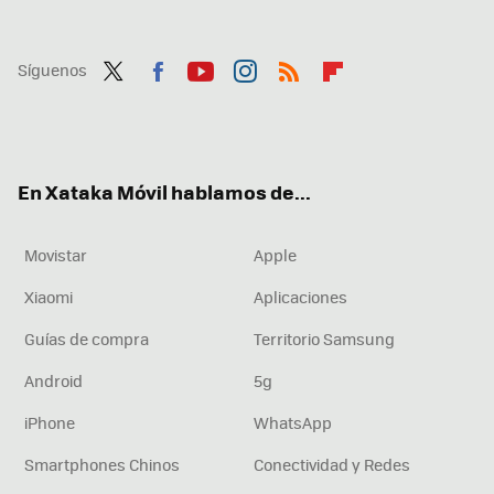
Síguenos
Twit
Fac
You
Inst
RSS
Flip
ter
ebo
tub
agr
boa
ok
e
am
rd
En Xataka Móvil hablamos de...
Movistar
Apple
Xiaomi
Aplicaciones
Guías de compra
Territorio Samsung
Android
5g
iPhone
WhatsApp
Smartphones Chinos
Conectividad y Redes