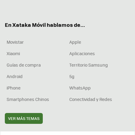
Twit
Fac
You
Inst
RSS
Flip
ter
ebo
tub
agr
boa
ok
e
am
rd
En Xataka Móvil hablamos de...
Movistar
Apple
Xiaomi
Aplicaciones
Guías de compra
Territorio Samsung
Android
5g
iPhone
WhatsApp
Smartphones Chinos
Conectividad y Redes
VER MÁS TEMAS