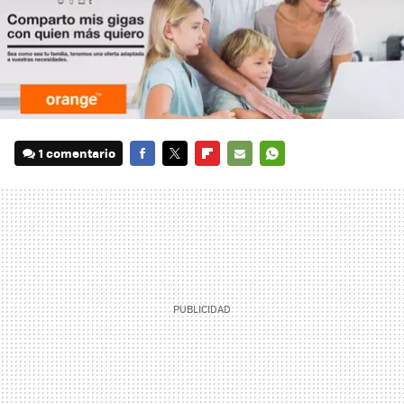
1 comentario
FACEBOOK
TWITTER
FLIPBOARD
E-
WHATSAPP
MAIL