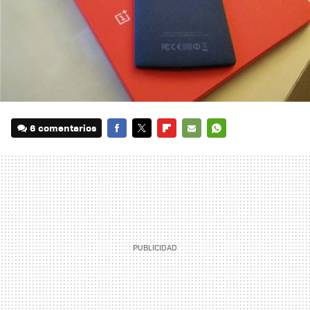
6 comentarios
FACEBOOK
TWITTER
FLIPBOARD
E-
WHATSAPP
MAIL