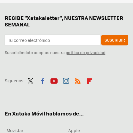
RECIBE "Xatakaletter", NUESTRA NEWSLETTER
SEMANAL
SUSCRIBIR
Suscribiéndote aceptas nuestra
política de privacidad
Síguenos
Twit
Fac
You
Inst
RSS
Flip
ter
ebo
tub
agr
boa
ok
e
am
rd
En Xataka Móvil hablamos de...
Movistar
Apple