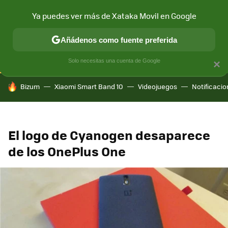
Ya puedes ver más de Xataka Movil en Google
CONECTIVIDAD
MÓVIL Y SOCIEDAD
APLICACIONES
COM
Añádenos como fuente preferida
Solo necesitas una cuenta de Google
×
HOY SE HABLA DE
Bizum
Xiaomi Smart Band 10
Videojuegos
Notificaci
El logo de Cyanogen desaparece
de los OnePlus One