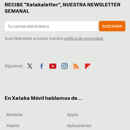
RECIBE "Xatakaletter", NUESTRA NEWSLETTER
SEMANAL
SUSCRIBIR
Suscribiéndote aceptas nuestra
política de privacidad
Síguenos
Twit
Fac
You
Inst
RSS
Flip
ter
ebo
tub
agr
boa
ok
e
am
rd
En Xataka Móvil hablamos de...
Movistar
Apple
Xiaomi
Aplicaciones