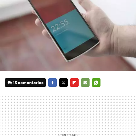
13 comentarios
FACEBOOK
TWITTER
FLIPBOARD
E-
WHATSAPP
MAIL