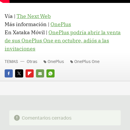
Vía |
The Next Web
Más información |
OnePlus
En Xataka Móvil |
OnePlus podría abrir la venta
de sus OnePlus One en octubre, adiós a las
invitaciones
TEMAS
Otras
OnePlus
OnePlus One
FACEBOOK
TWITTER
FLIPBOARD
E-
WHATSAPP
MAIL
Comentarios cerrados