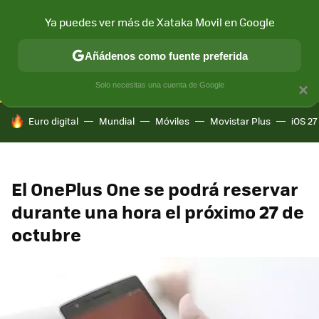
Ya puedes ver más de Xataka Movil en Google
CONECTIVIDAD
MÓVIL Y SOCIEDAD
APLICACIONES
COM
Añádenos como fuente preferida
Solo necesitas una cuenta de Google
×
HOY SE HABLA DE
Euro digital
Mundial
Móviles
Movistar Plus
iOS 27
El OnePlus One se podrá reservar
durante una hora el próximo 27 de
octubre