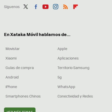
Síguenos
Twit
Fac
You
Inst
RSS
Flip
ter
ebo
tub
agr
boa
ok
e
am
rd
En Xataka Móvil hablamos de...
Movistar
Apple
Xiaomi
Aplicaciones
Guías de compra
Territorio Samsung
Android
5g
iPhone
WhatsApp
Smartphones Chinos
Conectividad y Redes
VER MÁS TEMAS