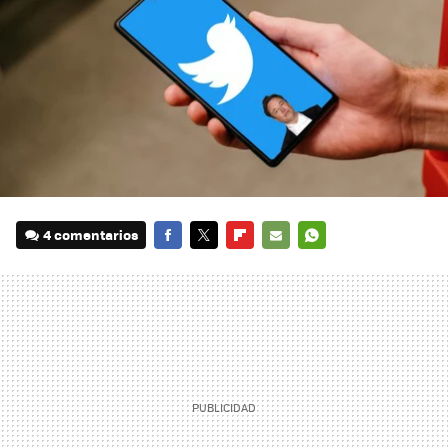
4 comentarios
FACEBOOK
TWITTER
FLIPBOARD
E-
WHATSAPP
MAIL