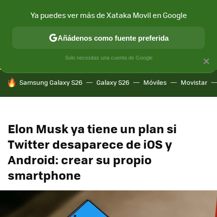
Ya puedes ver más de Xataka Movil en Google
CONECTIVIDAD
MÓVIL Y SOCIEDAD
APLICACIONES
COM
Añádenos como fuente preferida
Solo necesitas una cuenta de Google
×
HOY SE HABLA DE
Samsung Galaxy S26
Galaxy S26
Móviles
Movistar
Elon Musk ya tiene un plan si
Twitter desaparece de iOS y
Android: crear su propio
smartphone