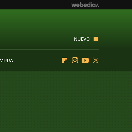
NUEVO
OMPRA
Flipboard
Instagram
Youtube
Twitter