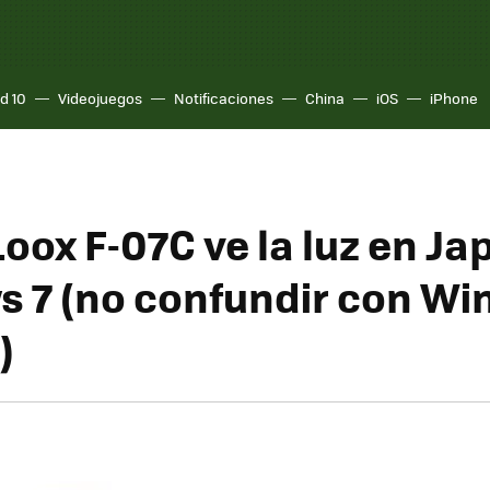
d 10
Videojuegos
Notificaciones
China
iOS
iPhone
Loox F-07C ve la luz en J
 7 (no confundir con W
)