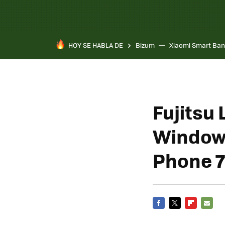
HOY SE HABLA DE
Bizum
Xiaomi Smart Ban
Fujitsu 
Windows
Phone 7
FACEBOOK
TWITTER
FLIPBOARD
E-