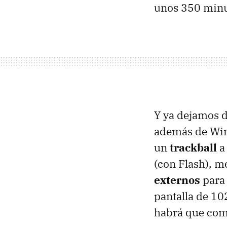
unos 350 minu
Y ya dejamos d
además de Win
un
trackball
a
(con Flash), 
externos
para
pantalla de 10
habrá que co