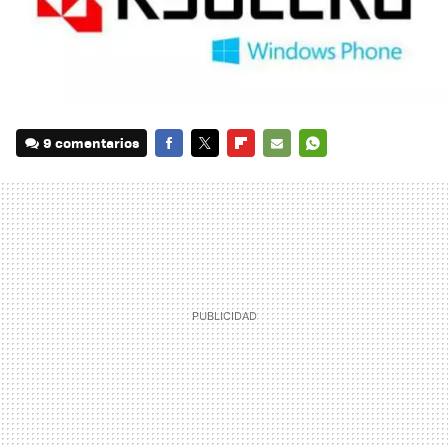
9 comentarios
FACEBOOK
TWITTER
FLIPBOARD
E-
WHATSAPP
MAIL