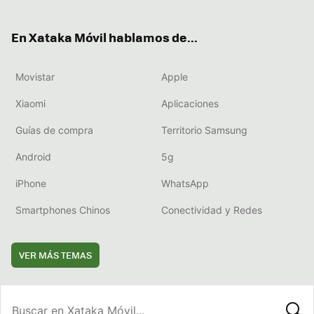
ter
ebo
tub
agr
boa
ok
e
am
rd
En Xataka Móvil hablamos de...
Movistar
Apple
Xiaomi
Aplicaciones
Guías de compra
Territorio Samsung
Android
5g
iPhone
WhatsApp
Smartphones Chinos
Conectividad y Redes
VER MÁS TEMAS