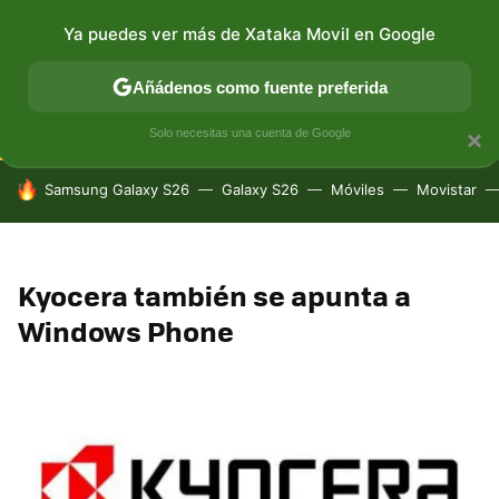
Ya puedes ver más de Xataka Movil en Google
CONECTIVIDAD
MÓVIL Y SOCIEDAD
APLICACIONES
Añádenos como fuente preferida
Solo necesitas una cuenta de Google
×
HOY SE HABLA DE
Samsung Galaxy S26
Galaxy S26
Móviles
Movistar
Kyocera también se apunta a
Windows Phone