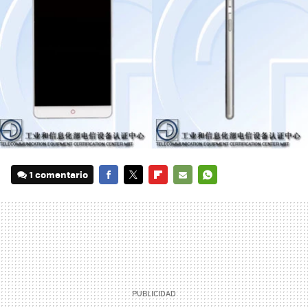
1 comentario
FACEBOOK
TWITTER
FLIPBOARD
E-
WHATSAPP
MAIL