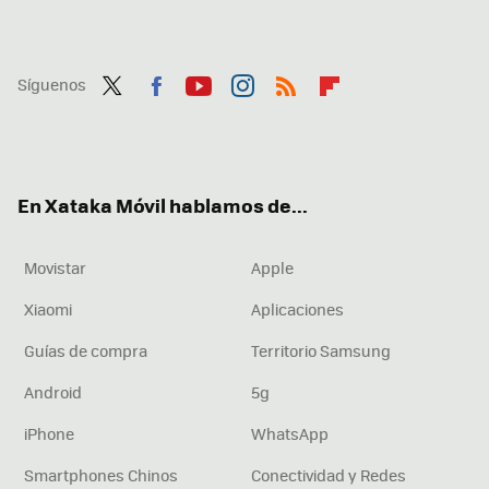
Síguenos
Twit
Fac
You
Inst
RSS
Flip
ter
ebo
tub
agr
boa
ok
e
am
rd
En Xataka Móvil hablamos de...
Movistar
Apple
Xiaomi
Aplicaciones
Guías de compra
Territorio Samsung
Android
5g
iPhone
WhatsApp
Smartphones Chinos
Conectividad y Redes