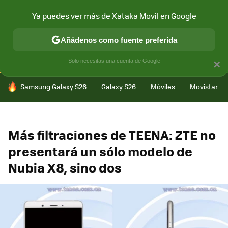
Ya puedes ver más de Xataka Movil en Google
CONECTIVIDAD
MÓVIL Y SOCIEDAD
APLICACIONES
COM
Añádenos como fuente preferida
Solo necesitas una cuenta de Google
×
HOY SE HABLA DE
Samsung Galaxy S26
Galaxy S26
Móviles
Movistar
Más filtraciones de TEENA: ZTE no
presentará un sólo modelo de
Nubia X8, sino dos