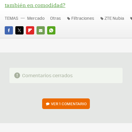
también en comodidad?
TEMAS
Mercado
Otras
Filtraciones
ZTE Nubia
FACEBOOK
TWITTER
FLIPBOARD
E-
WHATSAPP
MAIL
Comentarios cerrados
VER
1 COMENTARIO