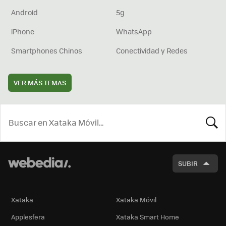
Android
5g
iPhone
WhatsApp
Smartphones Chinos
Conectividad y Redes
VER MÁS TEMAS
BUSCA
SUBIR
Xataka
Xataka Móvil
Applesfera
Xataka Smart Home