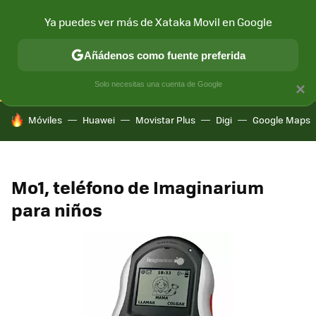
Ya puedes ver más de Xataka Movil en Google
CONECTIVIDAD
MÓVIL Y SOCIEDAD
APLICACIONES
COM
Añádenos como fuente preferida
Solo necesitas una cuenta de Google
×
HOY SE HABLA DE
Móviles
Huawei
Movistar Plus
Digi
Google Maps
Mo1, teléfono de Imaginarium
para niños