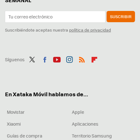
SEMANAL
SUSCRIBIR
Suscribiéndote aceptas nuestra
política de privacidad
Síguenos
Twit
Fac
You
Inst
RSS
Flip
ter
ebo
tub
agr
boa
ok
e
am
rd
En Xataka Móvil hablamos de...
Movistar
Apple
Xiaomi
Aplicaciones
Guías de compra
Territorio Samsung