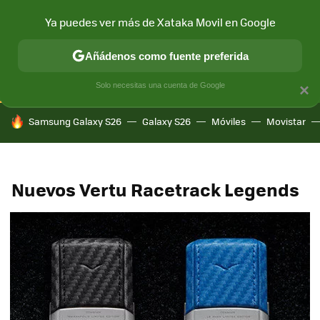
Ya puedes ver más de Xataka Movil en Google
CONECTIVIDAD
MÓVIL Y SOCIEDAD
APLICACIONES
COM
Añádenos como fuente preferida
Solo necesitas una cuenta de Google
×
HOY SE HABLA DE
Samsung Galaxy S26
Galaxy S26
Móviles
Movistar
Nuevos Vertu Racetrack Legends