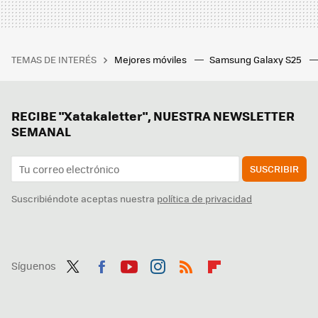
TEMAS DE INTERÉS
Mejores móviles
Samsung Galaxy S25
RECIBE "Xatakaletter", NUESTRA NEWSLETTER
SEMANAL
SUSCRIBIR
Suscribiéndote aceptas nuestra
política de privacidad
Síguenos
Twit
Fac
You
Inst
RSS
Flip
ter
ebo
tub
agr
boa