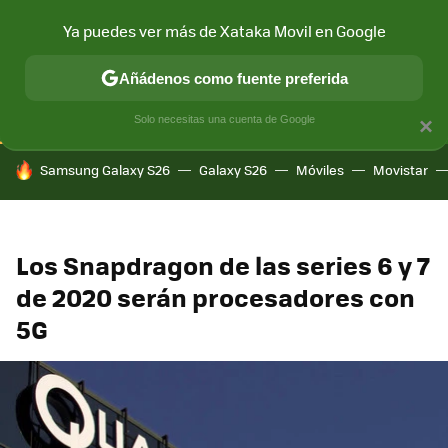
Ya puedes ver más de Xataka Movil en Google
CONECTIVIDAD
MÓVIL Y SOCIEDAD
APLICACIONES
COM
Añádenos como fuente preferida
Solo necesitas una cuenta de Google
×
HOY SE HABLA DE
Samsung Galaxy S26
Galaxy S26
Móviles
Movistar
Los Snapdragon de las series 6 y 7
de 2020 serán procesadores con
5G