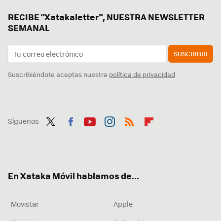
RECIBE "Xatakaletter", NUESTRA NEWSLETTER
SEMANAL
SUSCRIBIR
Suscribiéndote aceptas nuestra
política de privacidad
Síguenos
Twit
Fac
You
Inst
RSS
Flip
ter
ebo
tub
agr
boa
ok
e
am
rd
En Xataka Móvil hablamos de...
Movistar
Apple