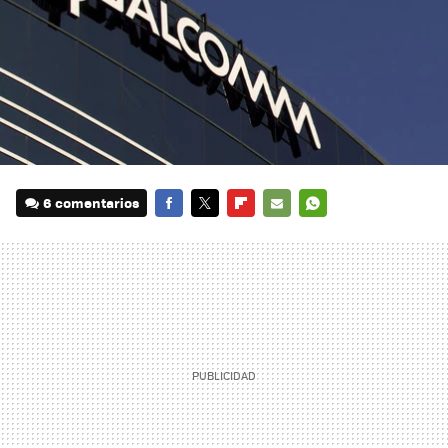
6 comentarios
FACEBOOK
TWITTER
FLIPBOARD
E-
WHATSAPP
MAIL