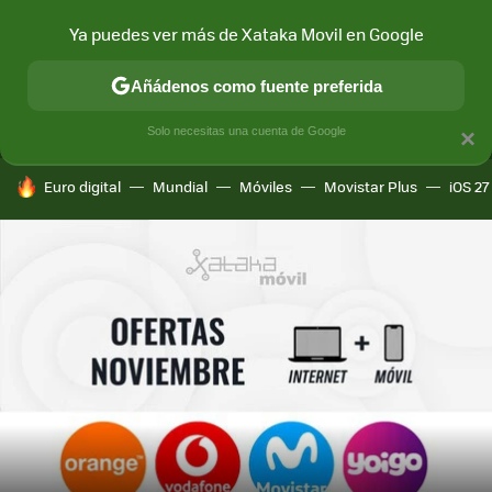
Ya puedes ver más de Xataka Movil en Google
MENÚ
NUEVO
Añádenos como fuente preferida
CONECTIVIDAD
MÓVIL Y SOCIEDAD
APLICACIONES
COM
Solo necesitas una cuenta de Google
×
HOY SE HABLA DE
Euro digital
Mundial
Móviles
Movistar Plus
iOS 27