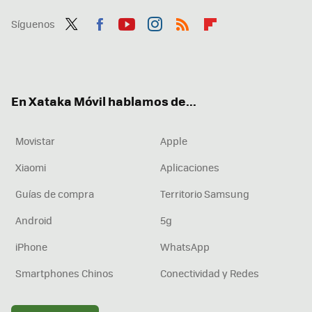
Síguenos
Twit
Fac
You
Inst
RSS
Flip
ter
ebo
tub
agr
boa
ok
e
am
rd
En Xataka Móvil hablamos de...
Movistar
Apple
Xiaomi
Aplicaciones
Guías de compra
Territorio Samsung
Android
5g
iPhone
WhatsApp
Smartphones Chinos
Conectividad y Redes