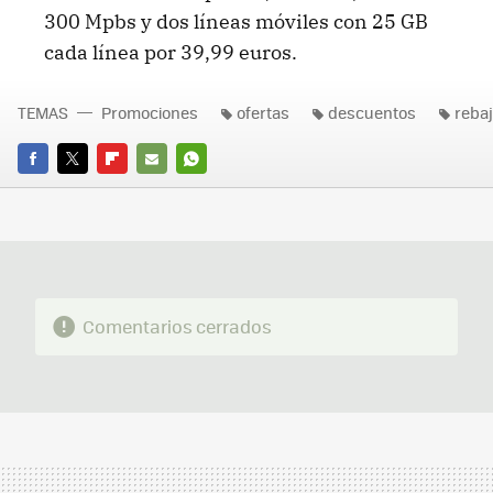
300 Mpbs y dos líneas móviles con 25 GB
cada línea por 39,99 euros.
TEMAS
Promociones
ofertas
descuentos
reba
FACEBOOK
TWITTER
FLIPBOARD
E-
WHATSAPP
MAIL
Comentarios cerrados