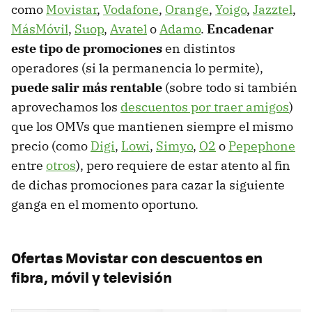
como
Movistar
,
Vodafone
,
Orange
,
Yoigo
,
Jazztel
,
MásMóvil
,
Suop
,
Avatel
o
Adamo
.
Encadenar
este tipo de promociones
en distintos
operadores (si la permanencia lo permite),
puede salir más rentable
(sobre todo si también
aprovechamos los
descuentos por traer amigos
)
que los OMVs que mantienen siempre el mismo
precio (como
Digi
,
Lowi
,
Simyo
,
O2
o
Pepephone
entre
otros
), pero requiere de estar atento al fin
de dichas promociones para cazar la siguiente
ganga en el momento oportuno.
Ofertas Movistar con descuentos en
fibra, móvil y televisión