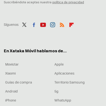
Suscribiéndote aceptas nuestra
política de privacidad
Síguenos
Twit
Fac
You
Inst
RSS
Flip
ter
ebo
tub
agr
boa
ok
e
am
rd
En Xataka Móvil hablamos de...
Movistar
Apple
Xiaomi
Aplicaciones
Guías de compra
Territorio Samsung
Android
5g
iPhone
WhatsApp