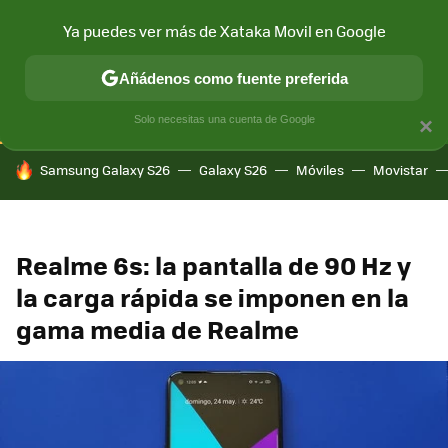
Ya puedes ver más de Xataka Movil en Google
CONECTIVIDAD
MÓVIL Y SOCIEDAD
APLICACIONES
COM
Añádenos como fuente preferida
Solo necesitas una cuenta de Google
×
HOY SE HABLA DE
Samsung Galaxy S26
Galaxy S26
Móviles
Movistar
Realme 6s: la pantalla de 90 Hz y
la carga rápida se imponen en la
gama media de Realme