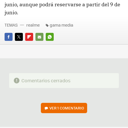
junio, aunque podrá reservarse a partir del 9 de
junio.
TEMAS
realme
gama media
FACEBOOK
TWITTER
FLIPBOARD
E-
WHATSAPP
MAIL
Comentarios cerrados
VER
1 COMENTARIO