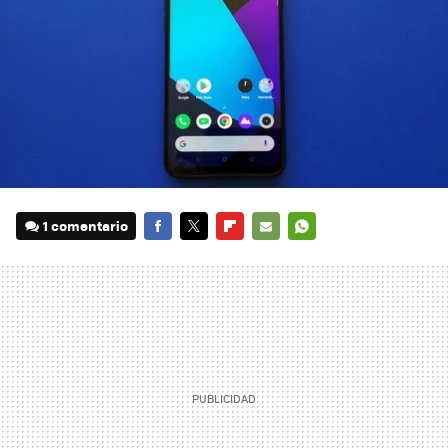
1 comentario
FACEBOOK
TWITTER
FLIPBOARD
E-
WHATSAPP
MAIL