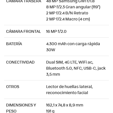
CÁMARA TRASERA
48 MP Samsung GW1 f/1.8
8 MP f/2.3 Gran angular (119°)
2 MP f/2.4 B/N Retrato
2 MP f/2.4 Macro (4 cm)
CÁMARA FRONTAL
16 MP f/2.0
BATERÍA
4.300 mAh con carga rápida
30W
CONECTIVIDAD
Dual SIM, 4G LTE, WiFi ac,
Bluetooth 5.0, NFC, USB-C, jack
3,5 mm
OTROS
Lector de huellas lateral,
reconocimiento facial
DIMENSIONES Y
162,1 x 74,8 x 8,9 mm
PESO
191 g