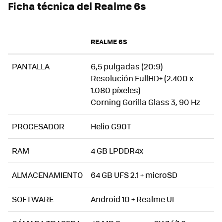
Ficha técnica del Realme 6s
REALME 6S
PANTALLA
6,5 pulgadas (20:9)
Resolución FullHD+ (2.400 x
1.080 píxeles)
Corning Gorilla Glass 3, 90 Hz
PROCESADOR
Helio G90T
RAM
4 GB LPDDR4x
ALMACENAMIENTO
64 GB UFS 2.1 + microSD
SOFTWARE
Android 10 + Realme UI