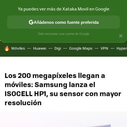
Ya puedes ver más de Xataka Movil en Google
CONECTIVIDAD
MÓVIL Y SOCIEDAD
APLICACIONES
COM
Añádenos como fuente preferida
Solo necesitas una cuenta de Google
×
HOY SE HABLA DE
Móviles
Huawei
Digi
Google Maps
VPN
Hype
Los 200 megapíxeles llegan a
móviles: Samsung lanza el
ISOCELL HP1, su sensor con mayor
resolución