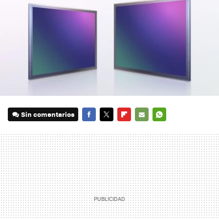
Sin comentarios
FACEBOOK
TWITTER
FLIPBOARD
E-
WHATSAPP
MAIL