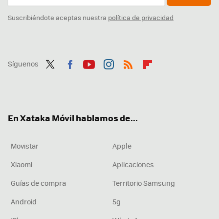
Suscribiéndote aceptas nuestra
política de privacidad
Síguenos
Twit
Fac
You
Inst
RSS
Flip
ter
ebo
tub
agr
boa
ok
e
am
rd
En Xataka Móvil hablamos de...
Movistar
Apple
Xiaomi
Aplicaciones
Guías de compra
Territorio Samsung
Android
5g