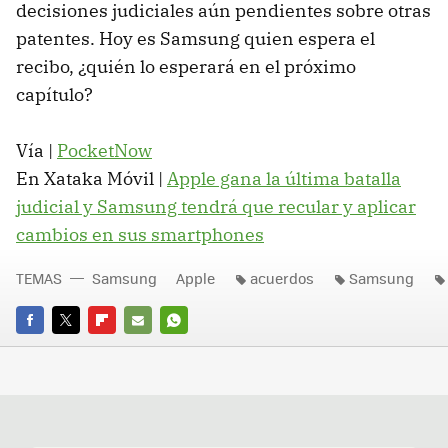
decisiones judiciales aún pendientes sobre otras
patentes. Hoy es Samsung quien espera el
recibo, ¿quién lo esperará en el próximo
capítulo?
Vía |
PocketNow
En Xataka Móvil |
Apple gana la última batalla
judicial y Samsung tendrá que recular y aplicar
cambios en sus smartphones
TEMAS
Samsung
Apple
acuerdos
Samsung
FACEBOOK
TWITTER
FLIPBOARD
E-
WHATSAPP
MAIL