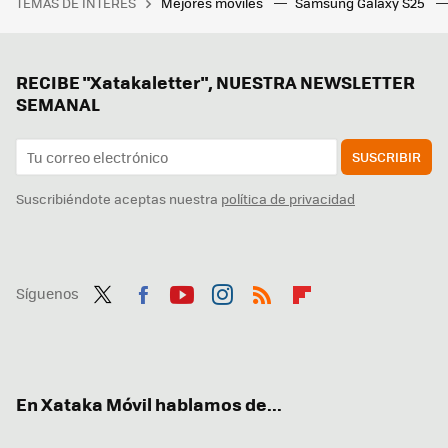
TEMAS DE INTERÉS
Mejores móviles
Samsung Galaxy S25
RECIBE "Xatakaletter", NUESTRA NEWSLETTER
SEMANAL
SUSCRIBIR
Suscribiéndote aceptas nuestra
política de privacidad
Síguenos
Twit
Fac
You
Inst
RSS
Flip
ter
ebo
tub
agr
boa
ok
e
am
rd
En Xataka Móvil hablamos de...