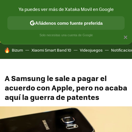
Ya puedes ver más de Xataka Movil en Google
CONECTIVIDAD
MÓVIL Y SOCIEDAD
APLICACIONES
COM
Añádenos como fuente preferida
Solo necesitas una cuenta de Google
×
HOY SE HABLA DE
Bizum
Xiaomi Smart Band 10
Videojuegos
Notificaci
A Samsung le sale a pagar el
acuerdo con Apple, pero no acaba
aquí la guerra de patentes