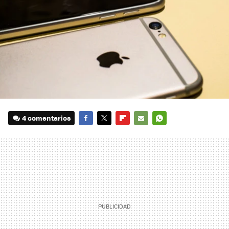
4 comentarios
FACEBOOK
TWITTER
FLIPBOARD
E-
WHATSAPP
MAIL