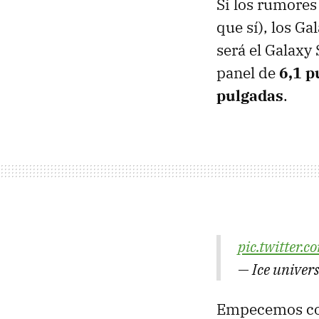
Si los rumores 
que sí), los G
será el Galaxy
panel de
6,1 p
pulgadas
.
pic.twitter
— Ice univer
Empecemos con