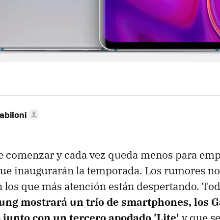
abiloni
de comenzar y cada vez queda menos para emp
que inaugurarán la temporada. Los rumores no 
 los que más atención están despertando. To
ng mostrará un trío de smartphones, los G
 junto con un tercero apodado 'Lite'
y que se