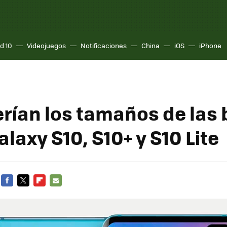
d 10
Videojuegos
Notificaciones
China
iOS
iPhone
erían los tamaños de las 
alaxy S10, S10+ y S10 Lite
FACEBOOK
TWITTER
FLIPBOARD
E-
MAIL