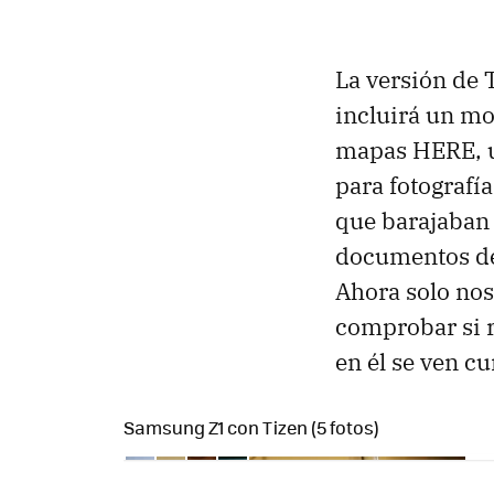
La versión de T
incluirá un mo
mapas HERE, u
para fotografí
que barajaban 
documentos de
Ahora solo nos
comprobar si r
en él se ven c
Samsung Z1 con Tizen (5 fotos)