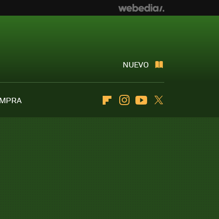
NUEVO
OMPRA
Flipboard
Instagram
Youtube
Twitter