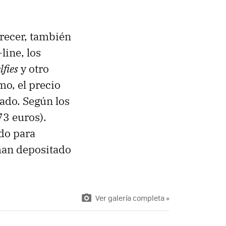
arecer, también
line, los
lfies
y otro
mo, el precio
ado. Según los
3 euros).
do para
han depositado
Ver galería completa »