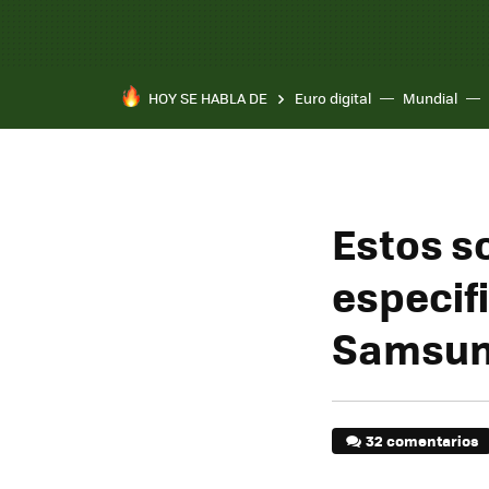
HOY SE HABLA DE
Euro digital
Mundial
Estos so
especifi
Samsung
32 comentarios