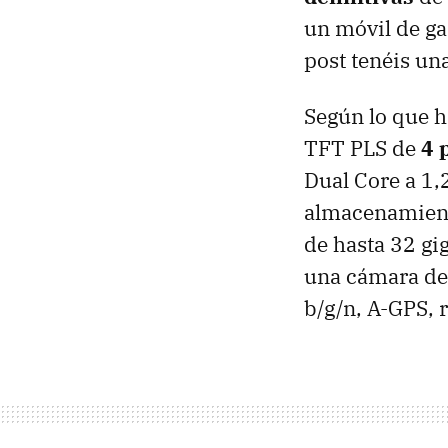
un móvil de ga
post tenéis una
Según lo que 
TFT PLS de
4 
Dual Core a 1,
almacenamiento
de hasta 32 gi
una cámara del
b/g/n, A-GPS, 