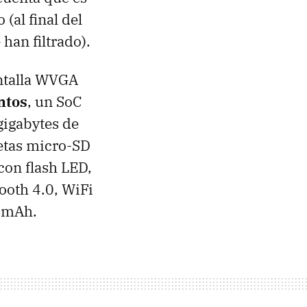
(al final del
 han filtrado).
ntalla WVGA
ntos
, un SoC
gigabytes de
etas micro-SD
con flash LED,
ooth 4.0, WiFi
0 mAh.