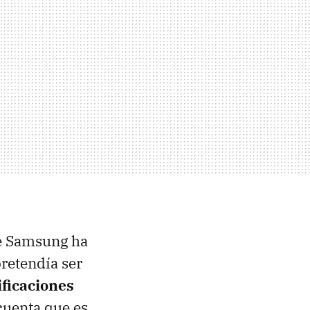
ue Samsung ha
pretendía ser
ificaciones
cuenta que es