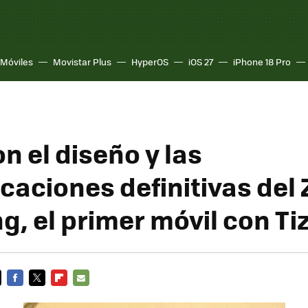
Móviles
Movistar Plus
HyperOS
iOS 27
iPhone 18 Pro
n el diseño y las
caciones definitivas del 
, el primer móvil con Ti
FACEBOOK
TWITTER
FLIPBOARD
E-