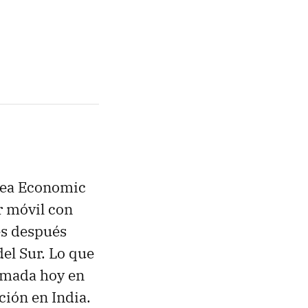
orea Economic
r móvil con
es después
del Sur. Lo que
rmada hoy en
ción en India.