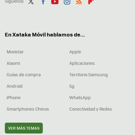
Síguenos
Twit
Fac
You
Inst
RSS
Flip
ter
ebo
tub
agr
boa
ok
e
am
rd
En Xataka Móvil hablamos de...
Movistar
Apple
Xiaomi
Aplicaciones
Guías de compra
Territorio Samsung
Android
5g
iPhone
WhatsApp
Smartphones Chinos
Conectividad y Redes
VER MÁS TEMAS