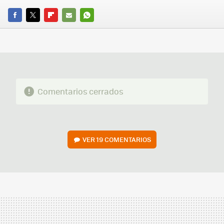
FACEBOOK
TWITTER
FLIPBOARD
E-
WHATSAPP
MAIL
Comentarios cerrados
VER
19 COMENTARIOS