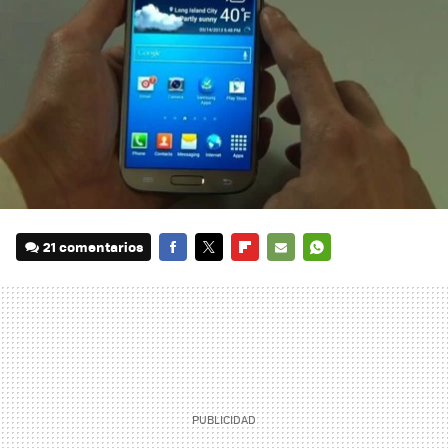
21 comentarios
FACEBOOK
TWITTER
FLIPBOARD
E-
WHATSAPP
MAIL