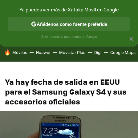
Ya puedes ver más de Xataka Movil en Google
CONECTIVIDAD
MÓVIL Y SOCIEDAD
APLICACIONES
COM
Añádenos como fuente preferida
Solo necesitas una cuenta de Google
×
HOY SE HABLA DE
Móviles
Huawei
Movistar Plus
Digi
Google Maps
Ya hay fecha de salida en EEUU
para el Samsung Galaxy S4 y sus
accesorios oficiales