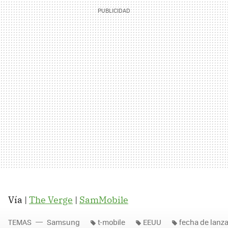
Vía |
The Verge
|
SamMobile
TEMAS
Samsung
t-mobile
EEUU
fecha de lanz