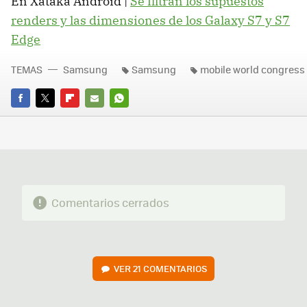
En Xataka Android |
Se filtran los supuestos
renders y las dimensiones de los Galaxy S7 y S7
Edge
TEMAS
Samsung
Samsung
mobile world congress
FACEBOOK
TWITTER
FLIPBOARD
E-
WHATSAPP
MAIL
Comentarios cerrados
VER
21 COMENTARIOS