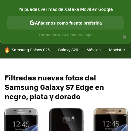
Ya puedes ver más de Xataka Movil en Google
CONECTIVIDAD
MÓVIL Y SOCIEDAD
APLICACIONES
COM
Añádenos como fuente preferida
Solo necesitas una cuenta de Google
×
HOY SE HABLA DE
Samsung Galaxy S26
Galaxy S26
Móviles
Movistar
Filtradas nuevas fotos del
Samsung Galaxy S7 Edge en
negro, plata y dorado