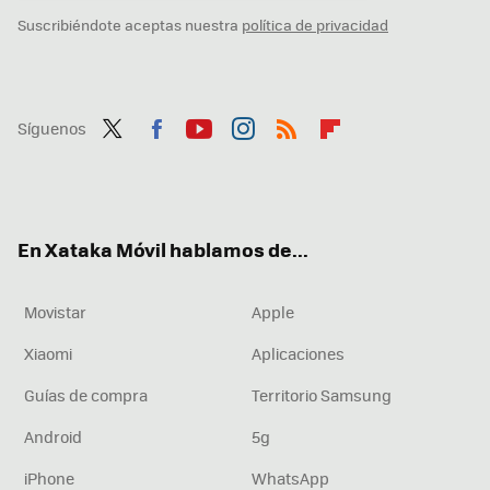
Suscribiéndote aceptas nuestra
política de privacidad
Síguenos
Twit
Fac
You
Inst
RSS
Flip
ter
ebo
tub
agr
boa
ok
e
am
rd
En Xataka Móvil hablamos de...
Movistar
Apple
Xiaomi
Aplicaciones
Guías de compra
Territorio Samsung
Android
5g
iPhone
WhatsApp