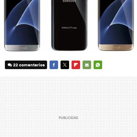
22 comentarios
FACEBOOK
TWITTER
FLIPBOARD
E-
WHATSAPP
MAIL