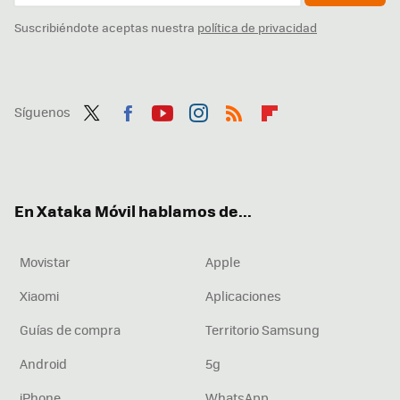
Suscribiéndote aceptas nuestra
política de privacidad
Síguenos
Twit
Fac
You
Inst
RSS
Flip
ter
ebo
tub
agr
boa
ok
e
am
rd
En Xataka Móvil hablamos de...
Movistar
Apple
Xiaomi
Aplicaciones
Guías de compra
Territorio Samsung
Android
5g
iPhone
WhatsApp