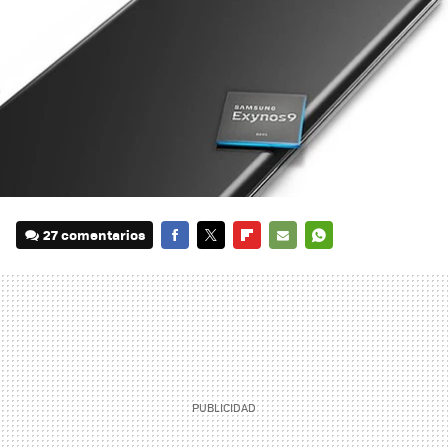
27 comentarios
FACEBOOK
TWITTER
FLIPBOARD
E-
WHATSAPP
MAIL