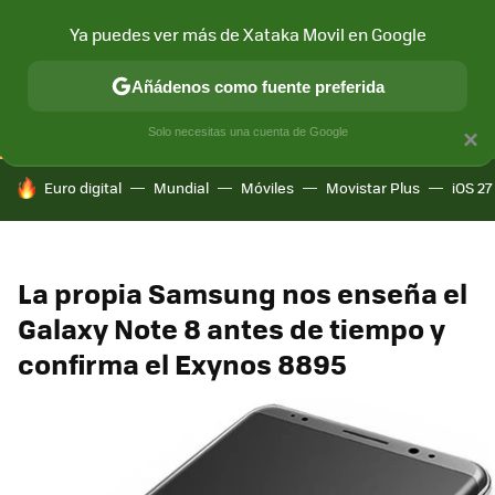
Ya puedes ver más de Xataka Movil en Google
CONECTIVIDAD
MÓVIL Y SOCIEDAD
APLICACIONES
COM
Añádenos como fuente preferida
Solo necesitas una cuenta de Google
×
HOY SE HABLA DE
Euro digital
Mundial
Móviles
Movistar Plus
iOS 27
La propia Samsung nos enseña el
Galaxy Note 8 antes de tiempo y
confirma el Exynos 8895