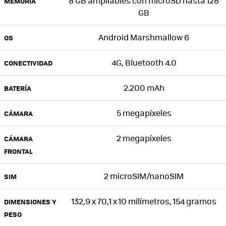
8 GB ampliables con microSD hasta 128
MEMORIA
GB
Android Marshmallow 6
OS
4G, Bluetooth 4.0
CONECTIVIDAD
2.200 mAh
BATERÍA
5 megapíxeles
CÁMARA
2 megapíxeles
CÁMARA
FRONTAL
2 microSIM/nanoSIM
SIM
132,9 x 70,1 x 10 milímetros, 154 gramos
DIMENSIONES Y
PESO