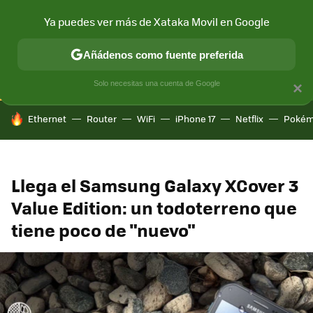
Ya puedes ver más de Xataka Movil en Google
CONECTIVIDAD
MÓVIL Y SOCIEDAD
APLICACIONES
COM
Añádenos como fuente preferida
Solo necesitas una cuenta de Google
×
HOY SE HABLA DE
Ethernet
Router
WiFi
iPhone 17
Netflix
Pokém
Llega el Samsung Galaxy XCover 3
Value Edition: un todoterreno que
tiene poco de "nuevo"