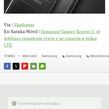
Vía |
Slashgear
En Xataka Móvil |
Samsung Galaxy Xcover 3, el
teléfono resistente crece y se conecta a redes
LTE
TEMAS
Mercado
Samsung
Samsung
Resistencia
FACEBOOK
TWITTER
FLIPBOARD
E-
WHATSAPP
MAIL
Comentarios cerrados