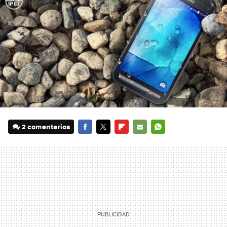
2 comentarios
FACEBOOK
TWITTER
FLIPBOARD
E-
WHATSAPP
MAIL