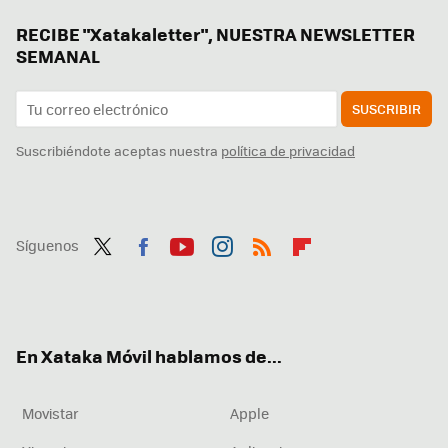
RECIBE "Xatakaletter", NUESTRA NEWSLETTER
SEMANAL
SUSCRIBIR
Suscribiéndote aceptas nuestra
política de privacidad
Síguenos
Twit
Fac
You
Inst
RSS
Flip
ter
ebo
tub
agr
boa
ok
e
am
rd
En Xataka Móvil hablamos de...
Movistar
Apple