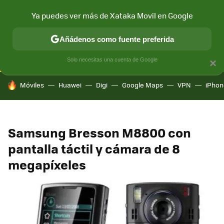
Ya puedes ver más de Xataka Movil en Google
CONECTIVIDAD
MÓVIL Y SOCIEDAD
APLICACIONES
COM
Añádenos como fuente preferida
Solo necesitas una cuenta de Google
×
HOY SE HABLA DE
Móviles
Huawei
Digi
Google Maps
VPN
iPhon
Samsung Bresson M8800 con
pantalla táctil y cámara de 8
megapíxeles