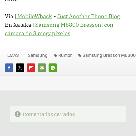
Via |
MobileWhack
»
Just Another Phone Blog
.
En Xataka |
Samsung M8800 Bresson, con
cámara de 8 megapíxeles
TEMAS
Samsung
Rumor
Samsung Bresson M8800
FACEBOOK
TWITTER
FLIPBOARD
E-
WHATSAPP
MAIL
Comentarios cerrados