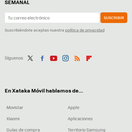
SEMANAL
SUSCRIBIR
Suscribiéndote aceptas nuestra
política de privacidad
Síguenos
Twit
Fac
You
Inst
RSS
Flip
ter
ebo
tub
agr
boa
ok
e
am
rd
En Xataka Móvil hablamos de...
Movistar
Apple
Xiaomi
Aplicaciones
Guías de compra
Territorio Samsung