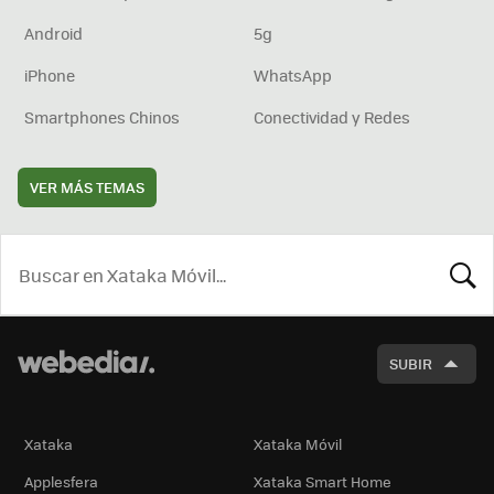
Android
5g
iPhone
WhatsApp
Smartphones Chinos
Conectividad y Redes
VER MÁS TEMAS
BUSCA
SUBIR
Xataka
Xataka Móvil
Applesfera
Xataka Smart Home