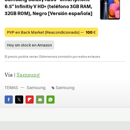
6.5" Infinitiy V HD+ (teléfono 3GB RAM,
32GB ROM), Negro [Versión española]
PVP en Back Market (Reacondicionado) —
100
€
Hoy sin stock en Amazon
El precio podría variar. Obtenemos comisión por estos enlaces
Vía |
Samsung
TEMAS
Samsung
Samsung
FACEBOOK
TWITTER
FLIPBOARD
E-
WHATSAPP
MAIL