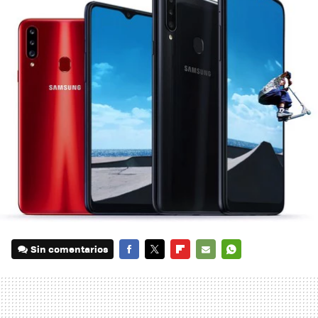
Sin comentarios
FACEBOOK
TWITTER
FLIPBOARD
E-
WHATSAPP
MAIL