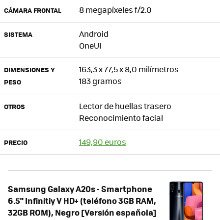
8 megapíxeles f/2.0
CÁMARA FRONTAL
Android
SISTEMA
OneUI
163,3 x 77,5 x 8,0 milímetros
DIMENSIONES Y
183 gramos
PESO
Lector de huellas trasero
OTROS
Reconocimiento facial
149,90 euros
PRECIO
Samsung Galaxy A20s - Smartphone
6.5" Infinitiy V HD+ (teléfono 3GB RAM,
32GB ROM), Negro [Versión española]