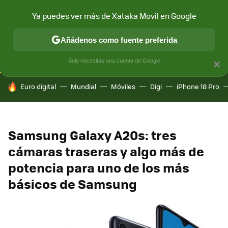
Ya puedes ver más de Xataka Movil en Google
CONECTIVIDAD
MÓVIL Y SOCIEDAD
APLICACIONES
COM
Añádenos como fuente preferida
Solo necesitas una cuenta de Google
×
HOY SE HABLA DE
Euro digital
Mundial
Móviles
Digi
iPhone 18 Pro
Samsung Galaxy A20s: tres
cámaras traseras y algo más de
potencia para uno de los más
básicos de Samsung