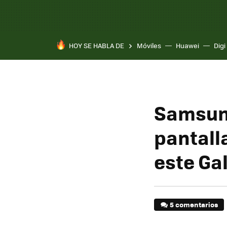
HOY SE HABLA DE
Móviles
Huawei
Digi
Samsung
pantalla
este Ga
5 comentarios