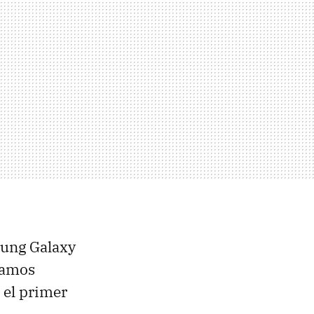
sung Galaxy
stamos
s el primer
.