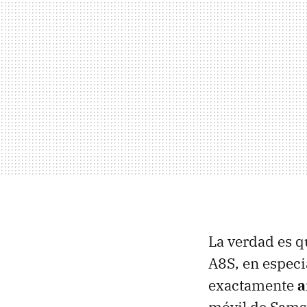
La verdad es 
A8S, en especi
exactamente
a
móvil de Samsu