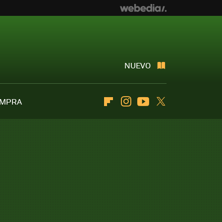
NUEVO
OMPRA
Flipboard
Instagram
Youtube
Twitter