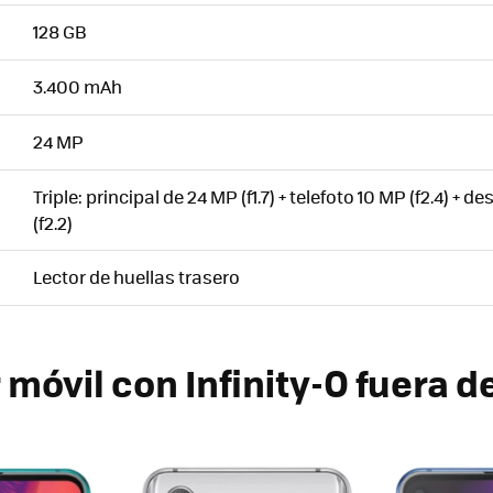
128 GB
3.400 mAh
24 MP
Triple: principal de 24 MP (f1.7) + telefoto 10 MP (f2.4) + 
(f2.2)
Lector de huellas trasero
 móvil con Infinity-O fuera d