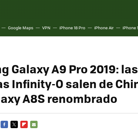
Google Maps
VPN
iPhone 18 Pro
iPhone Air
iPhone 
 Galaxy A9 Pro 2019: las
s Infinity-O salen de Chi
laxy A8S renombrado
FACEBOOK
TWITTER
FLIPBOARD
E-