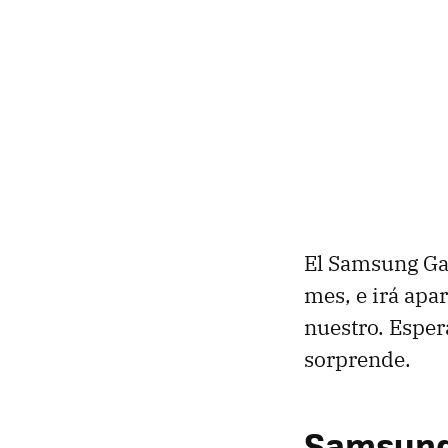
El Samsung Gal
mes, e irá apa
nuestro. Esper
sorprende.
Samsung 