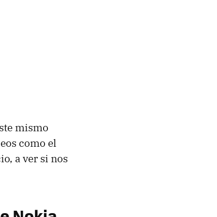
este mismo
peos como el
o, a ver si nos
e Nokia