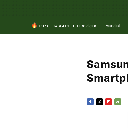
HOY SE HABLA DE
Euro digital
Mundial
Samsung
Smartph
FACEBOOK
TWITTER
FLIPBOARD
E-
MAIL