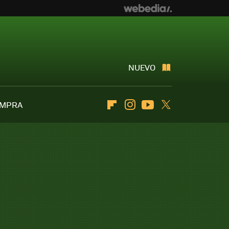
NUEVO
OMPRA
Flipboard
Instagram
Youtube
Twitter