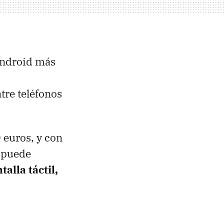
 Android más
tre teléfonos
 euros, y con
s puede
alla táctil,