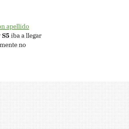
n apellido
 S5
iba a llegar
damente no