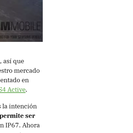
, así que
uestro mercado
sentado en
S4 Active
.
s la intención
 permite ser
ón IP67. Ahora