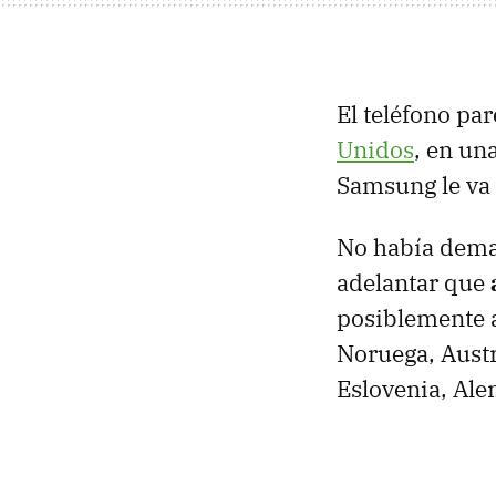
El teléfono pa
Unidos
, en un
Samsung le va 
No había dema
adelantar que
posiblemente a
Noruega, Austr
Eslovenia, Alem