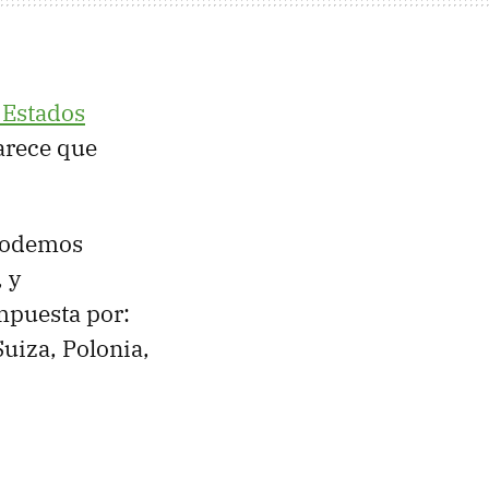
 Estados
arece que
 podemos
, y
ompuesta por:
uiza, Polonia,