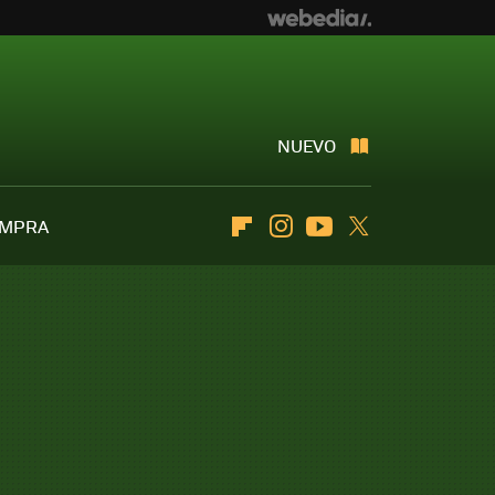
NUEVO
OMPRA
Flipboard
Instagram
Youtube
Twitter