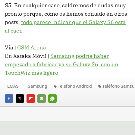
S5. En cualquier caso, saldremos de dudas muy
pronto porque, como os hemos contado en otros
posts,
todo parece indicar que el Galaxy S6 está
al caer
.
Vía |
GSM Arena
En Xataka Móvil |
Samsung podría haber
empezado a fabricar ya su Galaxy S6, con un
TouchWiz más ligero
TEMAS
Samsung
Teléfono Android
Teléfono Sams
FACEBOOK
TWITTER
FLIPBOARD
E-
WHATSAPP
MAIL