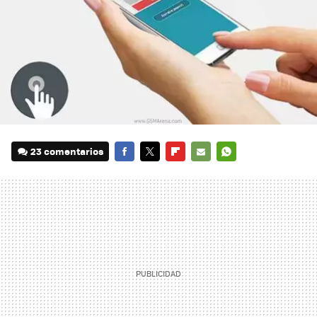
23 comentarios
FACEBOOK
TWITTER
FLIPBOARD
E-
WHATSAPP
MAIL