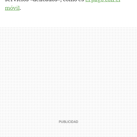
móvil
.