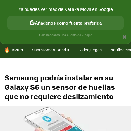
Ya puedes ver más de Xataka Movil en Google
MENÚ
NUEVO
Añádenos como fuente preferida
CONECTIVIDAD
MÓVIL Y SOCIEDAD
APLICACIONES
COM
Solo necesitas una cuenta de Google
×
HOY SE HABLA DE
Bizum
Xiaomi Smart Band 10
Videojuegos
Notificaci
Samsung podría instalar en su
Galaxy S6 un sensor de huellas
que no requiere deslizamiento