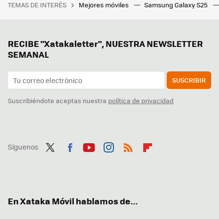
TEMAS DE INTERÉS
Mejores móviles
Samsung Galaxy S25
RECIBE "Xatakaletter", NUESTRA NEWSLETTER
SEMANAL
SUSCRIBIR
Suscribiéndote aceptas nuestra
política de privacidad
Síguenos
Twit
Fac
You
Inst
RSS
Flip
ter
ebo
tub
agr
boa
ok
e
am
rd
En Xataka Móvil hablamos de...