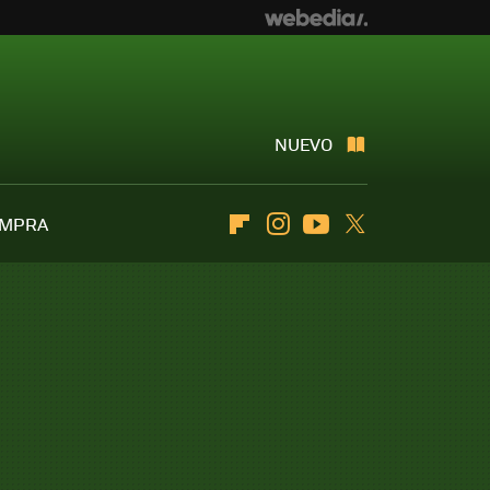
NUEVO
OMPRA
Flipboard
Instagram
Youtube
Twitter