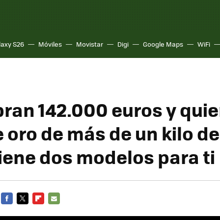
laxy S26
Móviles
Movistar
Digi
Google Maps
WiFi
bran 142.000 euros y qui
 oro de más de un kilo de
tiene dos modelos para ti
FACEBOOK
TWITTER
FLIPBOARD
E-