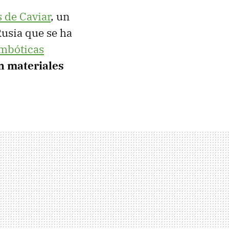
s de Caviar
, un
Rusia que se ha
ambóticas
n materiales