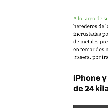
A lo largo de s
herederos de la
incrustadas po
de metales pre
en tomar dos m
trasera, por
tr
iPhone y
de 24 kil