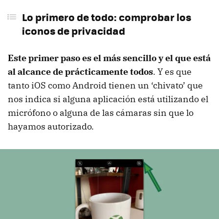
privacidad
Lo primero de todo: comprobar los
iconos de privacidad
Códigos secretos para comprobarlo
Señales de que te están espiando el móvil
Este primer paso es el más sencillo y el que está
Ojo con el consumo de batería…
al alcance de prácticamente todos
. Y es que
… y los reinicios esporádicos o que tarde en
tanto iOS como Android tienen un ‘chivato’ que
apagarse
nos indica si alguna aplicación está utilizando el
Si consume más datos de lo habitual, puede
micrófono o alguna de las cámaras sin que lo
haber algo mal
hayamos autorizado.
El móvil se calienta, sí, pero si lo hace siempre…
malo
Qué hacer si crees que están espiando tu móvil
Comprueba Play Protect en Android
Echa un ojo a los permisos de las aplicaciones