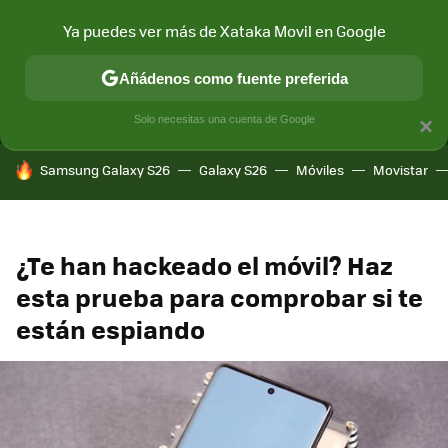
Ya puedes ver más de Xataka Movil en Google
MENÚ
NUEVO
Añádenos como fuente preferida
CONECTIVIDAD
MÓVIL Y SOCIEDAD
APLICACIONES
COM
Solo necesitas una cuenta de Google
×
HOY SE HABLA DE
Samsung Galaxy S26
Galaxy S26
Móviles
Movistar
¿Te han hackeado el móvil? Haz
esta prueba para comprobar si te
están espiando